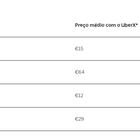
Preço médio com o UberX*
€15
€64
€12
€29