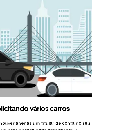
licitando vários carros
Uber Shu
houver apenas um titular de conta no seu
A opção Shut