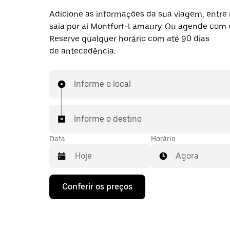
Adicione as informações da sua viagem, entre 
saia por aí Montfort-Lamaury. Ou agende com 
Reserve qualquer horário com até 90 dias
de antecedência.
Informe o local
Informe o destino
Data
Horário
Agora
Pressione
Conferir os preços
a
seta
para
baixo
para