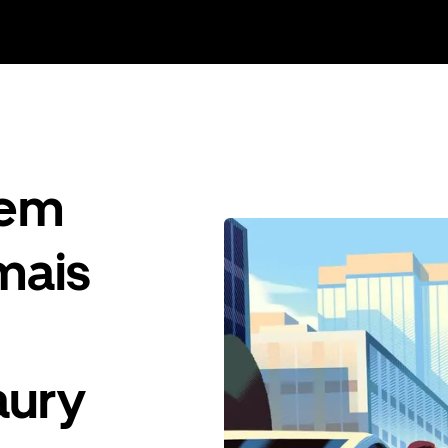
gem
mais
aury