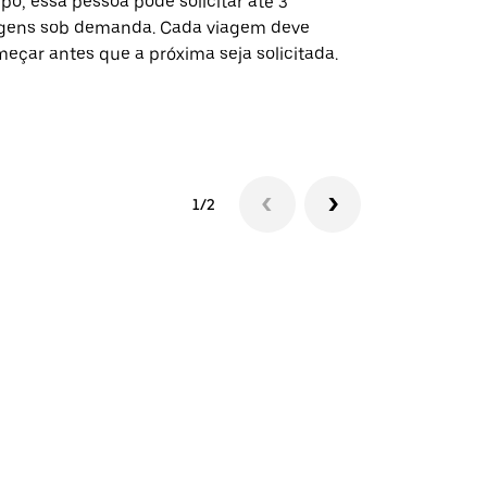
po, essa pessoa pode solicitar até 3
selecionadas
gens sob demanda. Cada viagem deve
eventos espe
eçar antes que a próxima seja solicitada.
Verifique a 
1/2