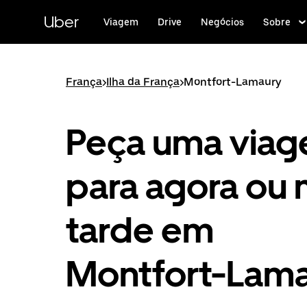
Pular
para
Uber
Viagem
Drive
Negócios
Sobre
o
conteúdo
principal
França
>
Ilha da França
>
Montfort-Lamaury
Peça uma via
para agora ou 
tarde em
Montfort-Lam