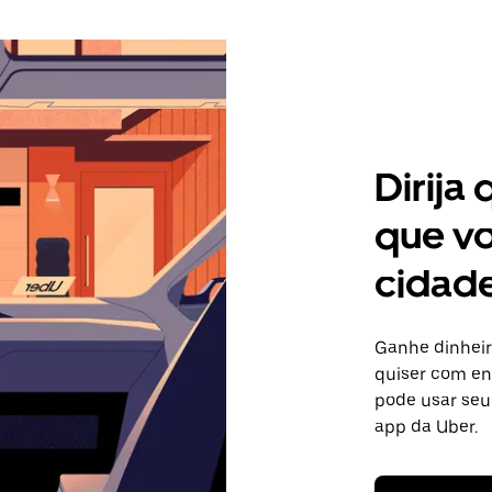
Dirija
que vo
cidad
Ganhe dinheir
quiser com ent
pode usar seu
app da Uber.