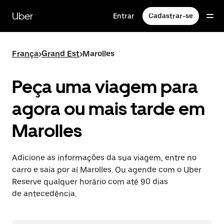
Pular
para
Uber
Entrar
Cadastrar-se
o
conteúdo
principal
França
>
Grand Est
>
Marolles
Peça uma viagem para
agora ou mais tarde em
Marolles
Adicione as informações da sua viagem, entre no
carro e saia por aí Marolles. Ou agende com o Uber
Reserve qualquer horário com até 90 dias
de antecedência.