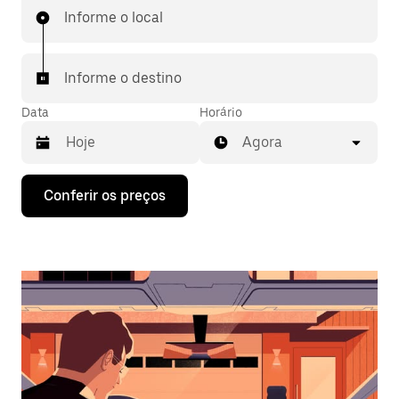
Informe o local
Informe o destino
Data
Horário
Agora
Pressione
Conferir os preços
a
seta
para
baixo
para
interagir
com
o
calendário
e
selecionar
uma
data.