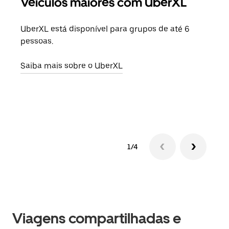
Veículos maiores com UberXL
Vi
UberXL está disponível para grupos de até 6
Ao c
pessoas.
sua 
adic
Saiba mais sobre o UberXL
dese
Saib
1/4
Viagens compartilhadas e