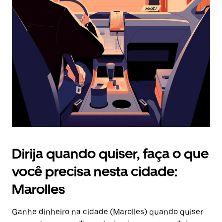
Pressione
a
tecla
“ESC”
para
fechar
o
calendário.
Dirija quando quiser, faça o que
você precisa nesta cidade:
Marolles
Ganhe dinheiro na cidade (Marolles) quando quiser