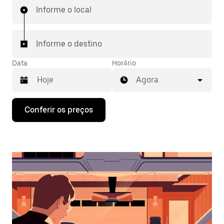
Informe o local
Informe o destino
Data
Horário
Agora
Pressione
Conferir os preços
a
seta
para
baixo
para
interagir
com
o
calendário
e
selecionar
uma
data.