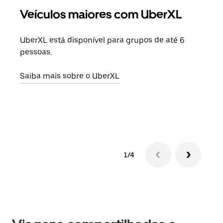
Veículos maiores com UberXL
Vi
UberXL está disponível para grupos de até 6
Ao c
pessoas.
sua 
adic
Saiba mais sobre o UberXL
dese
Saib
1/4