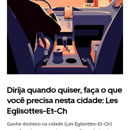
Pressione
a
tecla
“ESC”
para
fechar
o
calendário.
Dirija quando quiser, faça o que
você precisa nesta cidade: Les
Eglisottes-Et-Ch
Ganhe dinheiro na cidade (Les Eglisottes-Et-Ch)