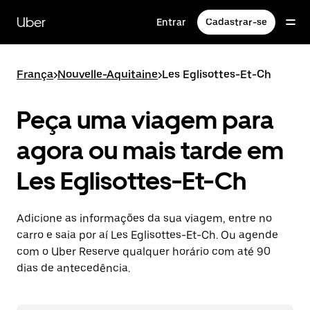
Pular
para
Uber
Entrar
Cadastrar-se
o
conteúdo
principal
França
>
Nouvelle-Aquitaine
>
Les Eglisottes-Et-Ch
Peça uma viagem para
agora ou mais tarde em
Les Eglisottes-Et-Ch
Adicione as informações da sua viagem, entre no
carro e saia por aí Les Eglisottes-Et-Ch. Ou agende
com o Uber Reserve qualquer horário com até 90
dias de antecedência.