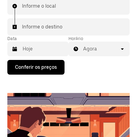
Informe o local
Informe o destino
Data
Horário
Agora
Pressione
Conferir os preços
a
seta
para
baixo
para
interagir
com
o
calendário
e
selecionar
uma
data.