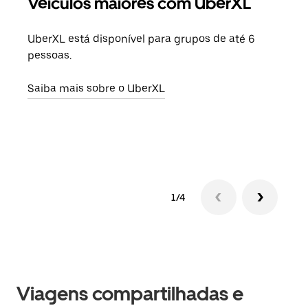
Veículos maiores com UberXL
Vi
UberXL está disponível para grupos de até 6
Ao c
pessoas.
sua 
adic
Saiba mais sobre o UberXL
dese
Saib
1/4
Viagens compartilhadas e