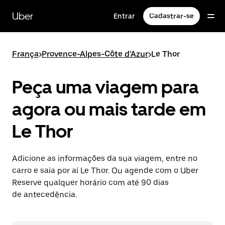
Pular
para
Uber
Entrar
Cadastrar-se
o
conteúdo
principal
França
>
Provence-Alpes-Côte d'Azur
>
Le Thor
Peça uma viagem para
agora ou mais tarde em
Le Thor
Adicione as informações da sua viagem, entre no
carro e saia por aí Le Thor. Ou agende com o Uber
Reserve qualquer horário com até 90 dias
de antecedência.