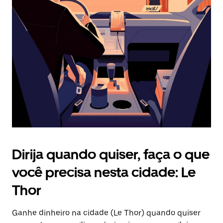
Pressione
a
tecla
“ESC”
para
fechar
o
calendário.
Dirija quando quiser, faça o que
você precisa nesta cidade: Le
Thor
Ganhe dinheiro na cidade (Le Thor) quando quiser