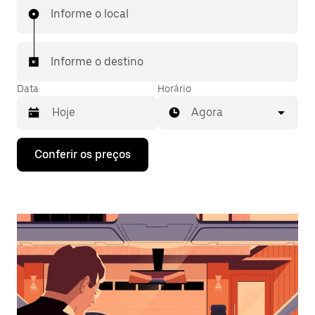
Informe o local
Informe o destino
Data
Horário
Agora
Pressione
Conferir os preços
a
seta
para
baixo
para
interagir
com
o
calendário
e
selecionar
uma
data.