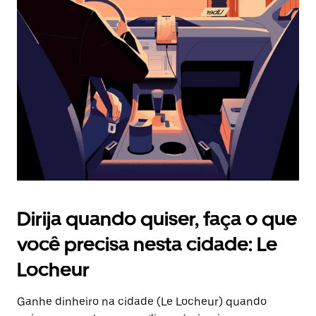
Pressione
a
tecla
“ESC”
para
fechar
o
calendário.
Dirija quando quiser, faça o que
você precisa nesta cidade: Le
Locheur
Ganhe dinheiro na cidade (Le Locheur) quando