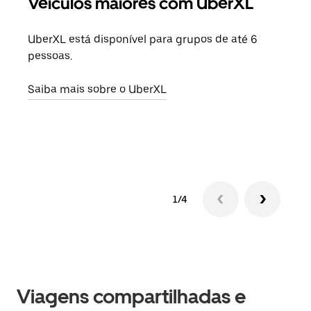
Veículos maiores com UberXL
Vi
UberXL está disponível para grupos de até 6
Ao c
pessoas.
sua 
adic
Saiba mais sobre o UberXL
dese
Saib
1/4
Viagens compartilhadas e