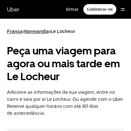
Pular
para
Uber
Entrar
Cadastrar-se
o
conteúdo
principal
França
>
Normandia
>
Le Locheur
Peça uma viagem para
agora ou mais tarde em
Le Locheur
Adicione as informações da sua viagem, entre no
carro e saia por aí Le Locheur. Ou agende com o Uber
Reserve qualquer horário com até 90 dias
de antecedência.