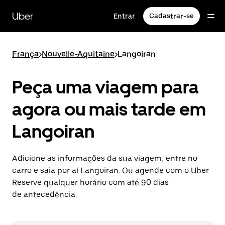
Pular
para
Uber
Entrar
Cadastrar-se
o
conteúdo
principal
França
>
Nouvelle-Aquitaine
>
Langoiran
Peça uma viagem para
agora ou mais tarde em
Langoiran
Adicione as informações da sua viagem, entre no
carro e saia por aí Langoiran. Ou agende com o Uber
Reserve qualquer horário com até 90 dias
de antecedência.