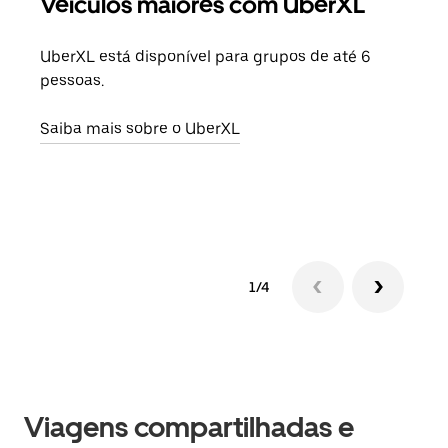
Veículos maiores com UberXL
Vi
UberXL está disponível para grupos de até 6
Ao c
pessoas.
sua 
adic
Saiba mais sobre o UberXL
dese
Saib
1/4
Viagens compartilhadas e