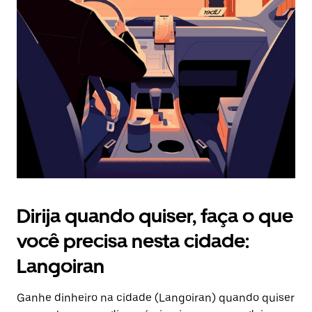
Pressione
a
tecla
“ESC”
para
fechar
o
calendário.
Dirija quando quiser, faça o que
você precisa nesta cidade:
Langoiran
Ganhe dinheiro na cidade (Langoiran) quando quiser