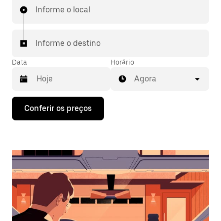
Informe o local
Informe o destino
Data
Horário
Agora
Pressione
Conferir os preços
a
seta
para
baixo
para
interagir
com
o
calendário
e
selecionar
uma
data.