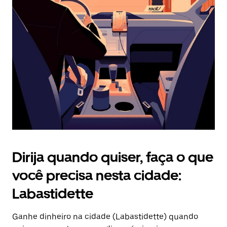
Pressione
a
tecla
“ESC”
para
fechar
o
calendário.
Dirija quando quiser, faça o que
você precisa nesta cidade:
Labastidette
Ganhe dinheiro na cidade (Labastidette) quando