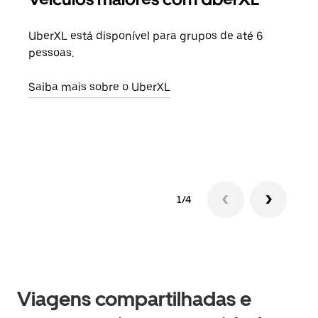
UberXL está disponível para grupos de até 6
Ao c
pessoas.
sua 
adic
Saiba mais sobre o UberXL
dese
Saib
1/4
Viagens compartilhadas e