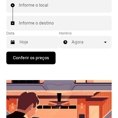
Informe o local
Informe o destino
Data
Horário
Agora
Pressione
Conferir os preços
a
seta
para
baixo
para
interagir
com
o
calendário
e
selecionar
uma
data.