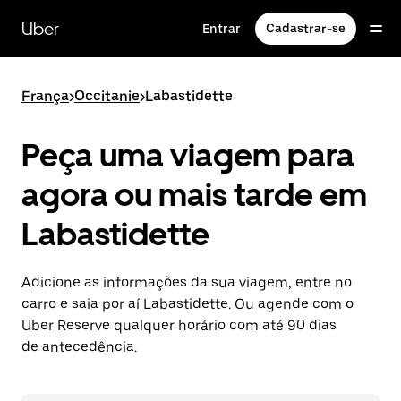
Pular
para
Uber
Entrar
Cadastrar-se
o
conteúdo
principal
França
>
Occitanie
>
Labastidette
Peça uma viagem para
agora ou mais tarde em
Labastidette
Adicione as informações da sua viagem, entre no
carro e saia por aí Labastidette. Ou agende com o
Uber Reserve qualquer horário com até 90 dias
de antecedência.