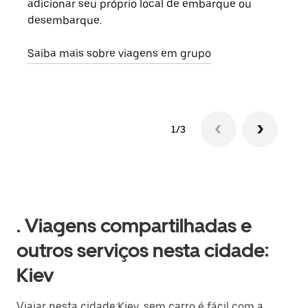
adicionar seu próprio local de embarque ou
sob 
desembarque.
ante
Saiba mais sobre viagens em grupo
1/3
. Viagens compartilhadas e
outros serviços nesta cidade:
Kiev
Viajar nesta cidade:Kiev, sem carro é fácil com a