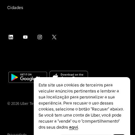
Cidades
Este site usa cookies de terceiros para
veicular anúncios pertinentes e lembrar a
sua localização para personalizar a sua
experiência. Para recusar o uso desses
©
2026
Uber Technologies Inc.
cookies, selecione o botão "Recusar" abaixo.
Se você tem uma conta da Uber, você pode
recusar a "venda" ou o "compartilhamento"
dos seus dados
aqui
.
Privacidade
Acessibilidade
Termos