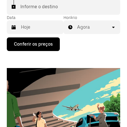
Informe o destino
Data
Horário
Agora
Pressione
Conferir os preços
a
seta
para
baixo
para
interagir
com
o
calendário
e
selecionar
uma
data.
Pressione
a
tecla