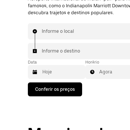
famosos, como o Indianapolis Marriott Downto
descubra trajetos e destinos populares.
Informe o local
Informe o destino
Data
Horário
Agora
Pressione
Conferir os preços
a
seta
para
baixo
para
interagir
com
o