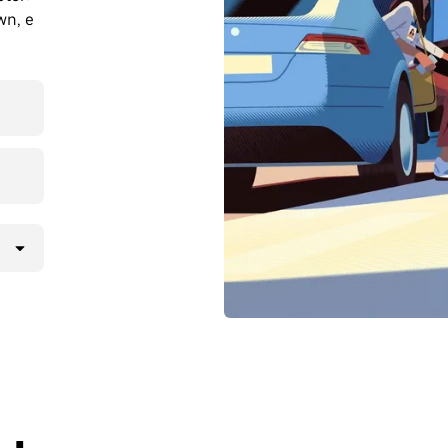
wn, e