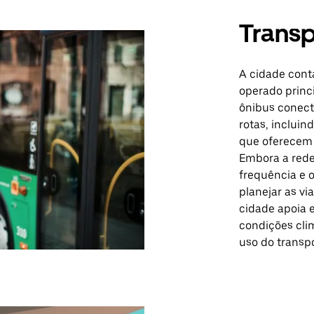
Transp
A cidade cont
operado princ
ônibus conect
rotas, incluin
que oferecem 
Embora a rede
frequência e 
planejar as v
cidade apoia 
condições cli
uso do transpo