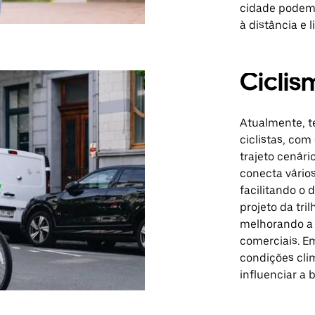
cidade podem 
à distância e 
Ciclis
Atualmente, t
ciclistas, com
trajeto cenári
conecta vários
facilitando o 
projeto da tri
melhorando a a
comerciais. Em
condições cli
influenciar a 