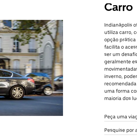
Carro
Indianápolis 
utiliza carro,
opção prática 
facilita o ace
ser um desafi
geralmente es
movimentadas.
inverno, pode
recomendada a
uma forma con
maioria dos lu
Peça uma viag
Pesquise por 