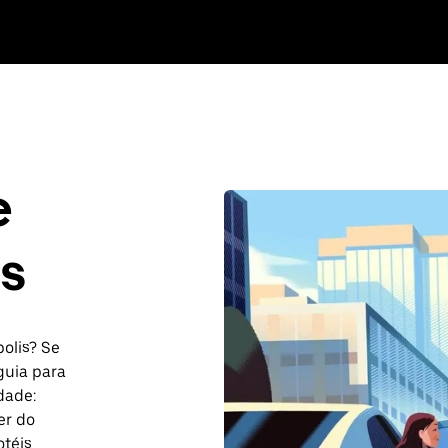
e
is
olis? Se
guia para
dade:
er do
otéis