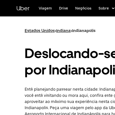
Pular
para
Uber
Viagem
Drive
Negócios
Sobre
o
conteúdo
principal
Estados Unidos
>
Indiana
>
Indianapolis
Deslocando-s
por Indianapol
Está planejando passear nesta cidade: Indianap
você está visitando ou mora aqui, confira este 
aproveitar ao máximo sua experiência nesta ci
Indianapolis. Peça uma viagem pelo app da Ub
Aeroporto Internacional de Indianápolis para h