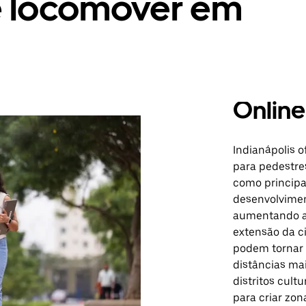
e locomover em
Online
Indianápolis 
para pedestre
como principa
desenvolviment
aumentando a 
extensão da c
podem tornar
distâncias mai
distritos cult
para criar zon