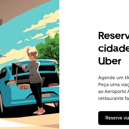
Reser
cidade
Uber
Agende um táx
Peça uma viag
ao Aeroporto A
restaurante fa
Reserve vi