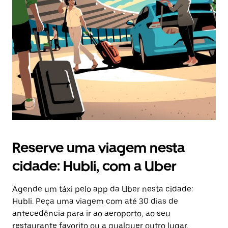
a
tecla
“ESC”
para
fechar
o
calendário.
Reserve uma viagem nesta
cidade: Hubli, com a Uber
Agende um táxi pelo app da Uber nesta cidade:
Hubli. Peça uma viagem com até 30 dias de
antecedência para ir ao aeroporto, ao seu
restaurante favorito ou a qualquer outro lugar.