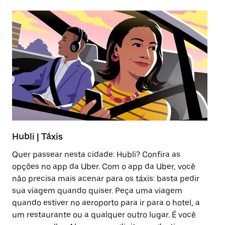
Hubli | Táxis
Hu
Quer passear nesta cidade: Hubli? Confira as
O 
opções no app da Uber. Com o app da Uber, você
vi
não precisa mais acenar para os táxis: basta pedir
ou
sua viagem quando quiser. Peça uma viagem
vo
quando estiver no aeroporto para ir para o hotel, a
se
um restaurante ou a qualquer outro lugar. É você
se