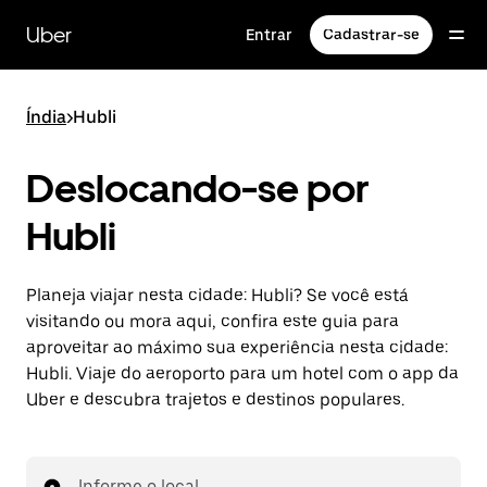
Pular
para
Uber
Entrar
Cadastrar-se
o
conteúdo
principal
Índia
>
Hubli
Deslocando-se por
Hubli
Planeja viajar nesta cidade: Hubli? Se você está
visitando ou mora aqui, confira este guia para
aproveitar ao máximo sua experiência nesta cidade:
Hubli. Viaje do aeroporto para um hotel com o app da
Uber e descubra trajetos e destinos populares.
Informe o local