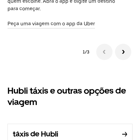
quem escolhe. Abra o app e digite um destino
po
para começar.
Ab
Peça uma viagem com o app da Uber
1/3
Hubli táxis e outras opções de
viagem
táxis de Hubli