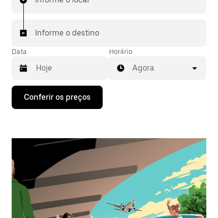
Informe o destino
Data
Horário
Agora
Pressione
Conferir os preços
a
seta
para
baixo
para
interagir
com
o
calendário
e
selecionar
uma
data.
Pressione