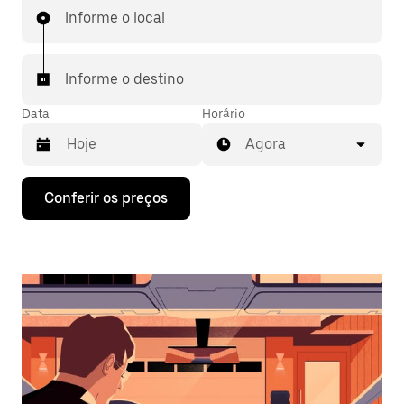
Informe o local
Informe o destino
Data
Horário
Agora
Pressione
Conferir os preços
a
seta
para
baixo
para
interagir
com
o
calendário
e
selecionar
uma
data.