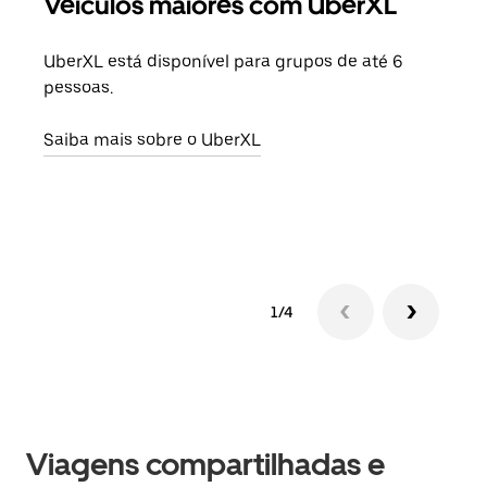
Veículos maiores com UberXL
Vi
UberXL está disponível para grupos de até 6
Ao c
pessoas.
sua 
adic
Saiba mais sobre o UberXL
dese
Saib
1/4
Viagens compartilhadas e