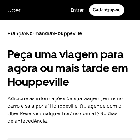
Pular
para
Uber
Entrar
Cadastrar-se
o
conteúdo
principal
França
>
Normandia
>
Houppeville
Peça uma viagem para
agora ou mais tarde em
Houppeville
Adicione as informações da sua viagem, entre no
carro e saia por aí Houppeville. Ou agende com o
Uber Reserve qualquer horário com até 90 dias
de antecedência.