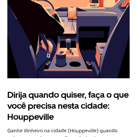
Pressione
a
tecla
“ESC”
para
fechar
o
calendário.
Dirija quando quiser, faça o que
você precisa nesta cidade:
Houppeville
Ganhe dinheiro na cidade (Houppeville) quando