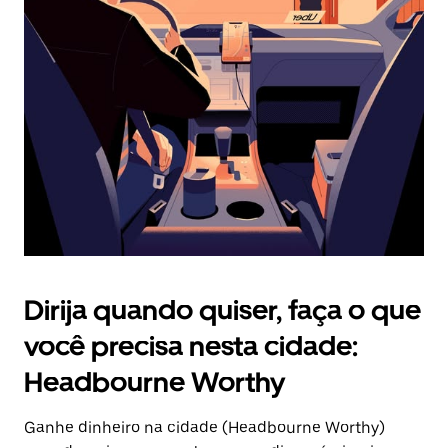
Pressione
a
tecla
“ESC”
para
fechar
o
calendário.
Dirija quando quiser, faça o que
você precisa nesta cidade:
Headbourne Worthy
Ganhe dinheiro na cidade (Headbourne Worthy)