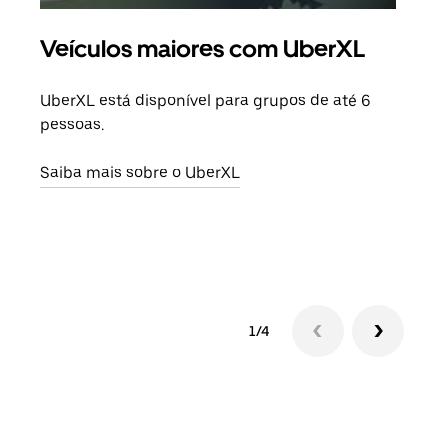
Veículos maiores com UberXL
Vi
UberXL está disponível para grupos de até 6
Ao c
pessoas.
sua 
adic
Saiba mais sobre o UberXL
dese
Saib
1/4