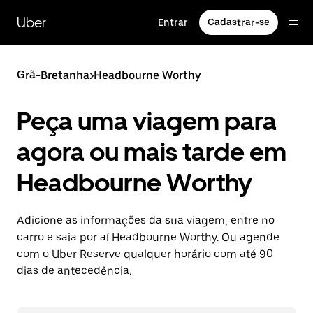
Pular
para
Uber
Entrar
Cadastrar-se
o
conteúdo
principal
Grã-Bretanha
>
Headbourne Worthy
Peça uma viagem para
agora ou mais tarde em
Headbourne Worthy
Adicione as informações da sua viagem, entre no
carro e saia por aí Headbourne Worthy. Ou agende
com o Uber Reserve qualquer horário com até 90
dias de antecedência.