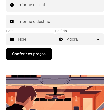
Informe o local
Informe o destino
Data
Horário
Agora
Pressione
Conferir os preços
a
seta
para
baixo
para
interagir
com
o
calendário
e
selecionar
uma
data.