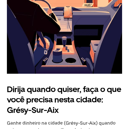
Pressione
a
tecla
“ESC”
para
fechar
o
calendário.
Dirija quando quiser, faça o que
você precisa nesta cidade:
Grésy-Sur-Aix
Ganhe dinheiro na cidade (Grésy-Sur-Aix) quando