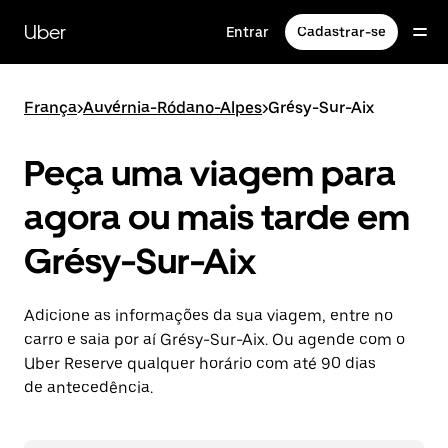
Pular
para
Uber
Entrar
Cadastrar-se
o
conteúdo
principal
França
>
Auvérnia-Ródano-Alpes
>
Grésy-Sur-Aix
Peça uma viagem para
agora ou mais tarde em
Grésy-Sur-Aix
Adicione as informações da sua viagem, entre no
carro e saia por aí Grésy-Sur-Aix. Ou agende com o
Uber Reserve qualquer horário com até 90 dias
de antecedência.