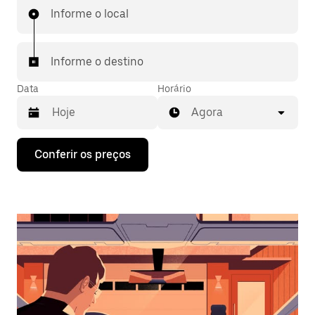
Informe o local
Informe o destino
Data
Horário
Agora
Pressione
Conferir os preços
a
seta
para
baixo
para
interagir
com
o
calendário
e
selecionar
uma
data.