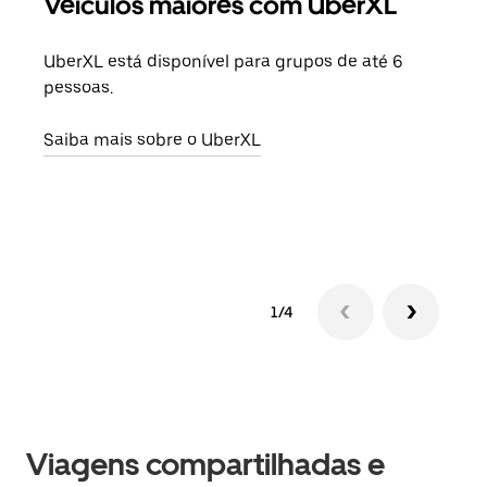
Veículos maiores com UberXL
Vi
UberXL está disponível para grupos de até 6
Ao c
pessoas.
sua 
adic
Saiba mais sobre o UberXL
dese
Saib
1/4
Viagens compartilhadas e