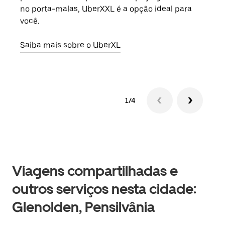
no porta-malas, UberXXL é a opção ideal para
adic
você.
dese
Saiba mais sobre o UberXL
Saib
1/4
Viagens compartilhadas e
outros serviços nesta cidade:
Glenolden, Pensilvânia