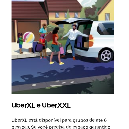
UberXL e UberXXL
Vi
UberXL está disponível para grupos de até 6
Ao c
pessoas. Se você precisa de espaço garantido
sua 