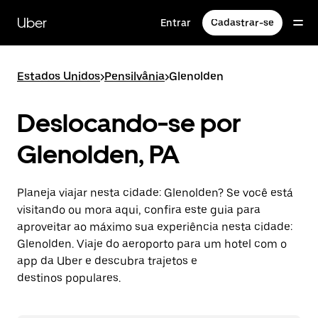
Pular
para
Uber
Entrar
Cadastrar-se
o
conteúdo
principal
Estados Unidos
>
Pensilvânia
>
Glenolden
Deslocando-se por
Glenolden, PA
Planeja viajar nesta cidade: Glenolden? Se você está
visitando ou mora aqui, confira este guia para
aproveitar ao máximo sua experiência nesta cidade:
Glenolden. Viaje do aeroporto para um hotel com o
app da Uber e descubra trajetos e
destinos populares.