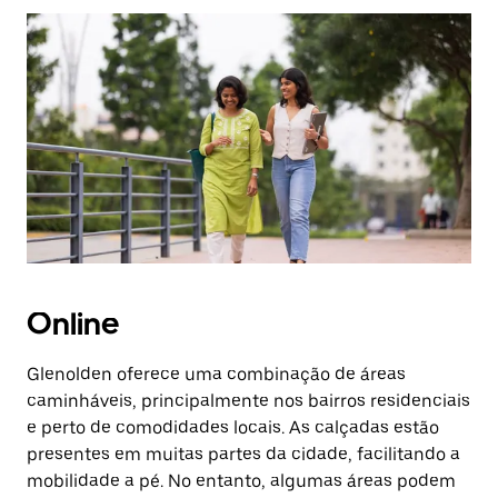
Pressione
a
tecla
“ESC”
para
fechar
o
calendário.
Online
Glenolden oferece uma combinação de áreas
caminháveis, principalmente nos bairros residenciais
e perto de comodidades locais. As calçadas estão
presentes em muitas partes da cidade, facilitando a
mobilidade a pé. No entanto, algumas áreas podem