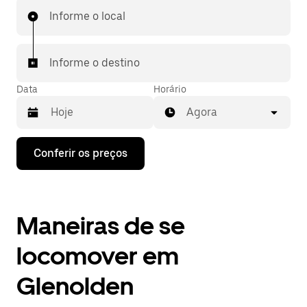
Informe o local
Informe o destino
Data
Horário
Agora
Pressione
Conferir os preços
a
seta
para
baixo
para
Maneiras de se
interagir
com
o
locomover em
calendário
e
Glenolden
selecionar
uma
data.