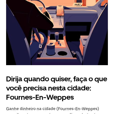
Pressione
a
tecla
“ESC”
para
fechar
o
calendário.
Dirija quando quiser, faça o que
você precisa nesta cidade:
Fournes-En-Weppes
Ganhe dinheiro na cidade (Fournes-En-Weppes)