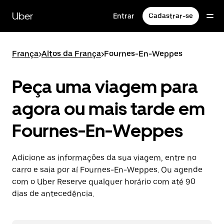
Pular
para
Uber
Entrar
Cadastrar-se
o
conteúdo
principal
França
>
Altos da França
>
Fournes-En-Weppes
Peça uma viagem para
agora ou mais tarde em
Fournes-En-Weppes
Adicione as informações da sua viagem, entre no
carro e saia por aí Fournes-En-Weppes. Ou agende
com o Uber Reserve qualquer horário com até 90
dias de antecedência.