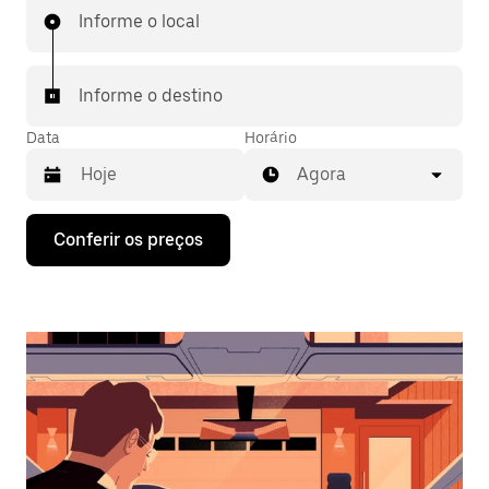
Informe o local
Informe o destino
Data
Horário
Agora
Pressione
Conferir os preços
a
seta
para
baixo
para
interagir
com
o
calendário
e
selecionar
uma
data.