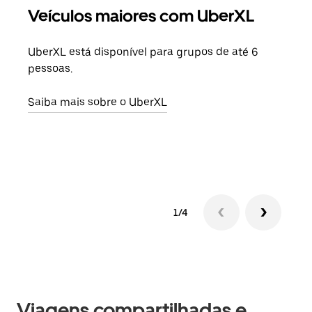
Veículos maiores com UberXL
Vi
UberXL está disponível para grupos de até 6
Ao c
pessoas.
sua 
adic
Saiba mais sobre o UberXL
dese
Saib
1/4
Viagens compartilhadas e