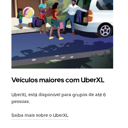
Veículos maiores com UberXL
Vi
UberXL está disponível para grupos de até 6
Ao c
pessoas.
sua 
adic
Saiba mais sobre o UberXL
dese