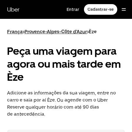
Pular
para
Uber
Entrar
Cadastrar-se
o
conteúdo
principal
França
>
Provence-Alpes-Côte d'Azur
>
Èze
Peça uma viagem para
agora ou mais tarde em
Èze
Adicione as informações da sua viagem, entre no
carro e saia por aí Èze. Ou agende com o Uber
Reserve qualquer horário com até 90 dias
de antecedência.