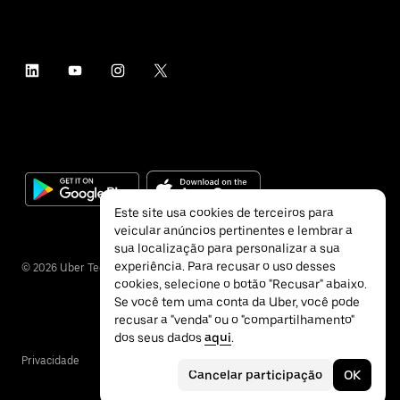
Este site usa cookies de terceiros para
veicular anúncios pertinentes e lembrar a
sua localização para personalizar a sua
experiência. Para recusar o uso desses
©
2026
Uber Technologies Inc.
cookies, selecione o botão "Recusar" abaixo.
Se você tem uma conta da Uber, você pode
recusar a "venda" ou o "compartilhamento"
dos seus dados
aqui
.
Privacidade
Acessibilidade
Termos
Cancelar participação
OK