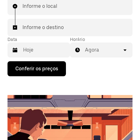
Informe o local
Informe o destino
Data
Horário
Agora
Pressione
Conferir os preços
a
seta
para
baixo
para
interagir
com
o
calendário
e
selecionar
uma
data.