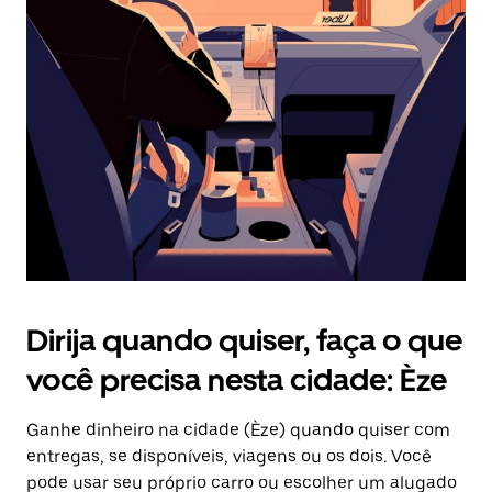
Pressione
a
tecla
“ESC”
para
fechar
o
calendário.
Dirija quando quiser, faça o que
você precisa nesta cidade: Èze
Ganhe dinheiro na cidade (Èze) quando quiser com
entregas, se disponíveis, viagens ou os dois. Você
pode usar seu próprio carro ou escolher um alugado