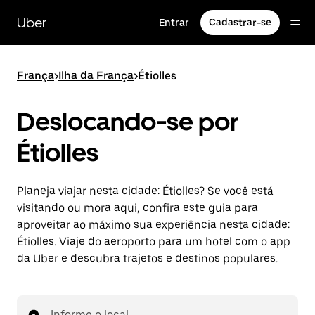
Pular
para
Uber
Entrar
Cadastrar-se
o
conteúdo
principal
França
>
Ilha da França
>
Étiolles
Deslocando-se por
Étiolles
Planeja viajar nesta cidade: Étiolles? Se você está
visitando ou mora aqui, confira este guia para
aproveitar ao máximo sua experiência nesta cidade:
Étiolles. Viaje do aeroporto para um hotel com o app
da Uber e descubra trajetos e destinos populares.
Informe o local