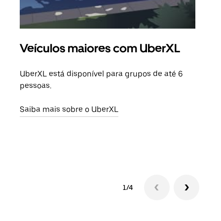
Veículos maiores com UberXL
Vi
UberXL está disponível para grupos de até 6
Ao c
pessoas.
sua 
adic
Saiba mais sobre o UberXL
dese
Saib
1/4