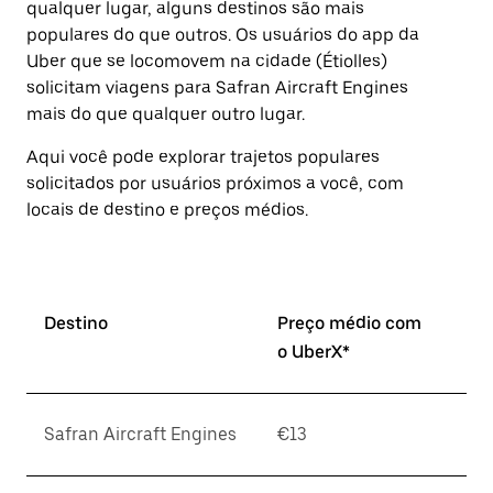
qualquer lugar, alguns destinos são mais
a
tecla
populares do que outros. ⁠Os usuários do app da
“ESC”
Uber que se locomovem na cidade (Étiolles)
para
solicitam viagens para Safran Aircraft Engines
fechar
o
mais do que qualquer outro lugar.
calendário.
Aqui você pode explorar trajetos populares
solicitados por usuários próximos a você, com
locais de destino e preços médios.
Destino
Preço médio com
o UberX*
Safran Aircraft Engines
€13