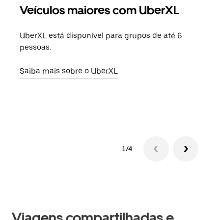
Veículos maiores com UberXL
Vi
UberXL está disponível para grupos de até 6
Ao c
pessoas.
sua 
adic
Saiba mais sobre o UberXL
dese
Saib
1/4
Viagens compartilhadas e