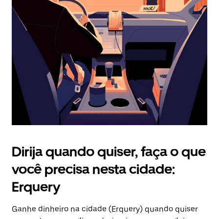
Pressione
a
tecla
“ESC”
para
fechar
o
calendário.
Dirija quando quiser, faça o que
você precisa nesta cidade:
Erquery
Ganhe dinheiro na cidade (Erquery) quando quiser