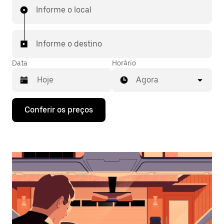
Informe o local
Informe o destino
Data
Horário
Agora
Pressione
Conferir os preços
a
seta
para
baixo
para
interagir
com
o
calendário
e
selecionar
uma
data.