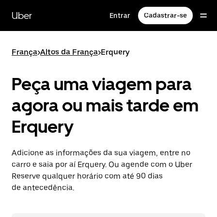
Pular
para
Uber
Entrar
Cadastrar-se
o
conteúdo
principal
França
>
Altos da França
>
Erquery
Peça uma viagem para
agora ou mais tarde em
Erquery
Adicione as informações da sua viagem, entre no
carro e saia por aí Erquery. Ou agende com o Uber
Reserve qualquer horário com até 90 dias
de antecedência.