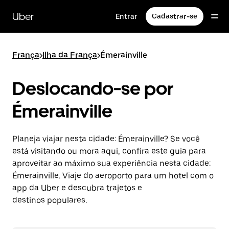
Pular
para
Uber
Entrar
Cadastrar-se
o
conteúdo
principal
França
>
Ilha da França
>
Émerainville
Deslocando-se por
Émerainville
Planeja viajar nesta cidade: Émerainville? Se você
está visitando ou mora aqui, confira este guia para
aproveitar ao máximo sua experiência nesta cidade:
Émerainville. Viaje do aeroporto para um hotel com o
app da Uber e descubra trajetos e
destinos populares.