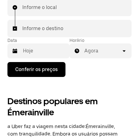
Informe o local
Informe o destino
Data
Horário
Agora
Pressione
Conferir os preços
a
seta
para
baixo
para
Destinos populares em
interagir
com
Émerainville
o
calendário
e
a Uber faz a viagem nesta cidade:Émerainville,
selecionar
uma
com tranquilidade. Embora os usuários possam
data.