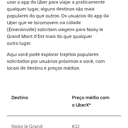
usar o app da Uber para viajar a praticamente
Pressione
qualquer lugar, alguns destinos são mais
a
tecla
populares do que outros. ⁠Os usuários do app da
“ESC”
Uber que se locomovem na cidade
para
(Émerainville) solicitam viagens para Noisy le
fechar
o
Grand Mont d’Est mais do que qualquer
calendário.
outro lugar.
Aqui você pode explorar trajetos populares
solicitados por usuários próximos a você, com
locais de destino e preços médios.
Destino
Preço médio com
o UberX*
Noisy le Grand
€12