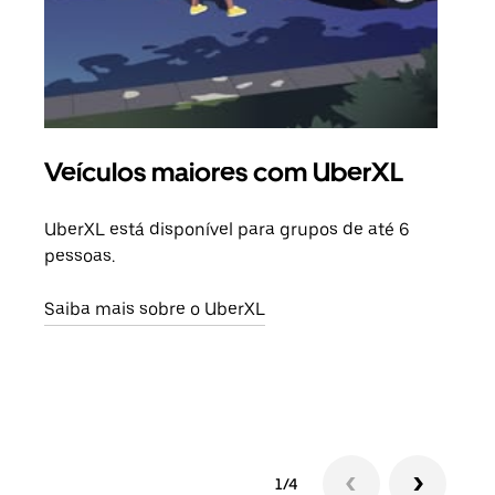
Veículos maiores com UberXL
Vi
UberXL está disponível para grupos de até 6
Ao c
pessoas.
sua 
adic
Saiba mais sobre o UberXL
dese
Saib
1/4