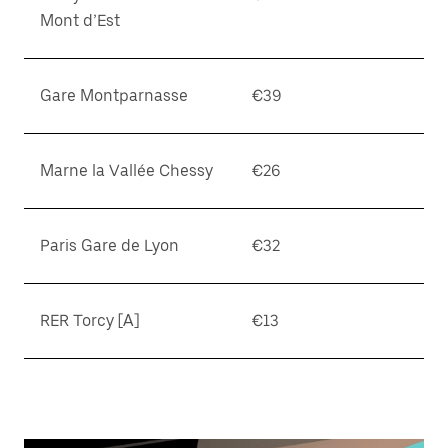
Mont d’Est
Gare Montparnasse
€39
Marne la Vallée Chessy
€26
Paris Gare de Lyon
€32
RER Torcy [A]
€13