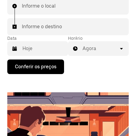
Informe o local
Informe o destino
Data
Horário
Agora
Pressione
Conferir os preços
a
seta
para
baixo
para
interagir
com
o
calendário
e
selecionar
uma
data.