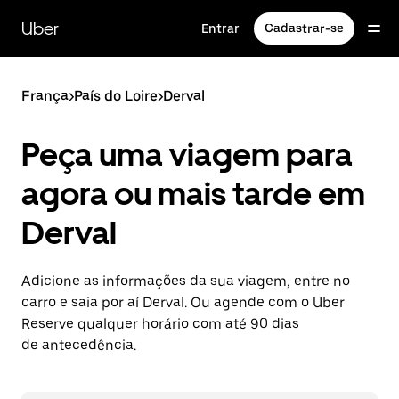
Pular
para
Uber
Entrar
Cadastrar-se
o
conteúdo
principal
França
>
País do Loire
>
Derval
Peça uma viagem para
agora ou mais tarde em
Derval
Adicione as informações da sua viagem, entre no
carro e saia por aí Derval. Ou agende com o Uber
Reserve qualquer horário com até 90 dias
de antecedência.