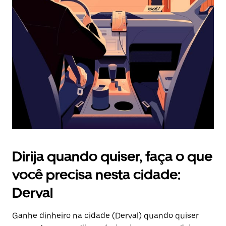
Pressione
a
tecla
“ESC”
para
fechar
o
calendário.
Dirija quando quiser, faça o que
você precisa nesta cidade:
Derval
Ganhe dinheiro na cidade (Derval) quando quiser