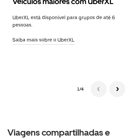
Veículos maiores com UberXL
Vi
UberXL está disponível para grupos de até 6
Ao c
pessoas.
sua 
adic
Saiba mais sobre o UberXL
dese
Saib
1/4
Viagens compartilhadas e