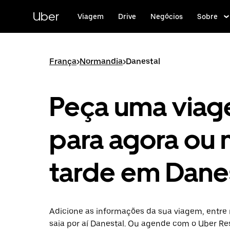
Pular
para
Uber
Viagem
Drive
Negócios
Sobre
o
conteúdo
principal
França
>
Normandia
>
Danestal
Peça uma via
para agora ou 
tarde em Dane
Adicione as informações da sua viagem, entre 
saia por aí Danestal. Ou agende com o Uber Re