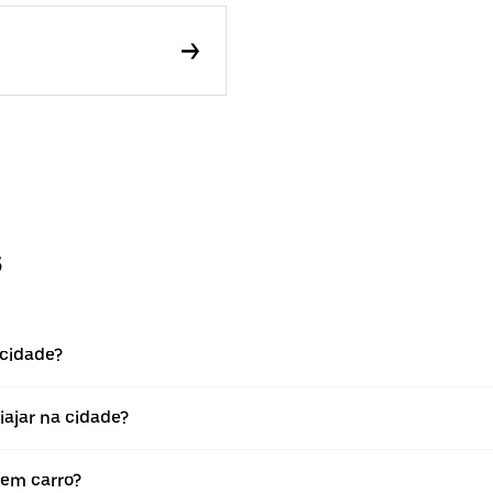
s
 cidade?
iajar na cidade?
sem carro?