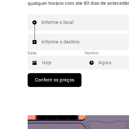
qualquer horário com até 90 dias de antecedên
Informe o local
Informe o destino
Data
Horário
Agora
Pressione
Conferir os preços
a
seta
para
baixo
para
interagir
com
o
calendário
e