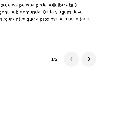
po, essa pessoa pode solicitar até 3
selecionadas
gens sob demanda. Cada viagem deve
eventos espe
eçar antes que a próxima seja solicitada.
Verifique a 
1/2