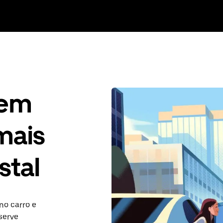
gem
mais
stal
no carro e
serve