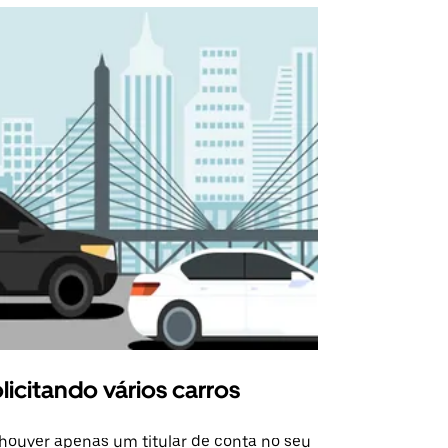
licitando vários carros
Uber Shu
houver apenas um titular de conta no seu
A opção Shut