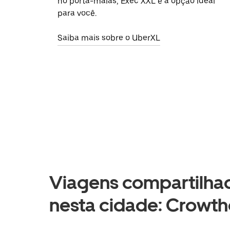
no porta-malas, Exec XXL é a opção ideal
para você.
Saiba mais sobre o UberXL
Viagens compartilhad
nesta cidade: Crowtho