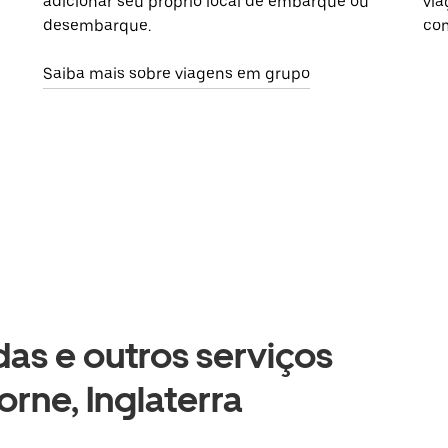
adicionar seu próprio local de embarque ou
via
desembarque.
com
Saiba mais sobre viagens em grupo
as e outros serviços
rne, Inglaterra