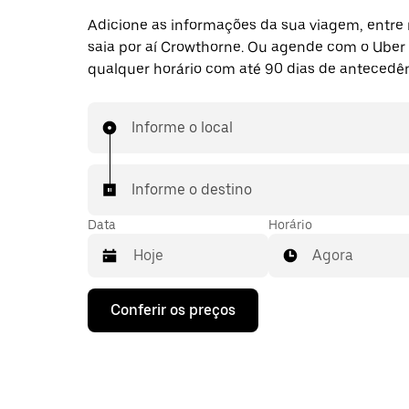
Adicione as informações da sua viagem, entre 
saia por aí Crowthorne. Ou agende com o Uber
qualquer horário com até 90 dias de antecedên
Informe o local
Informe o destino
Data
Horário
Agora
Pressione
Conferir os preços
a
seta
para
baixo
para
interagir