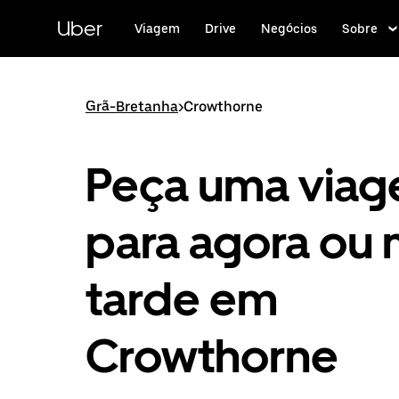
Pular
para
Uber
Viagem
Drive
Negócios
Sobre
o
conteúdo
principal
Grã-Bretanha
>
Crowthorne
Peça uma via
para agora ou 
tarde em
Crowthorne