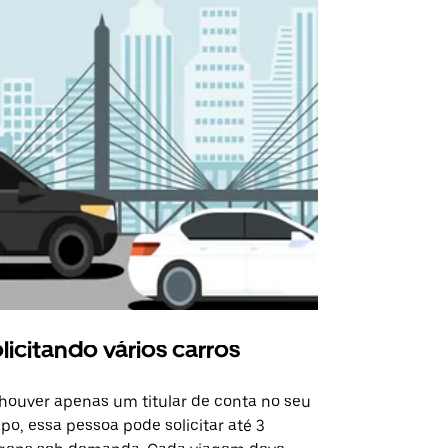
licitando vários carros
Uber Shu
houver apenas um titular de conta no seu
A opção Shut
po, essa pessoa pode solicitar até 3
selecionadas