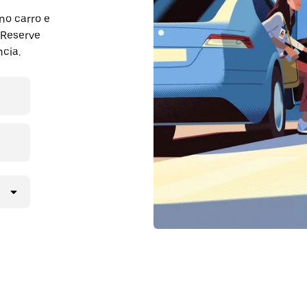
no carro e
 Reserve
cia.