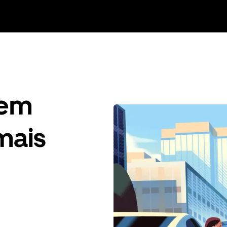
gem
mais