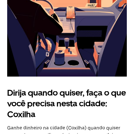
Pressione
a
tecla
“ESC”
para
fechar
o
calendário.
Dirija quando quiser, faça o que
você precisa nesta cidade:
Coxilha
Ganhe dinheiro na cidade (Coxilha) quando quiser