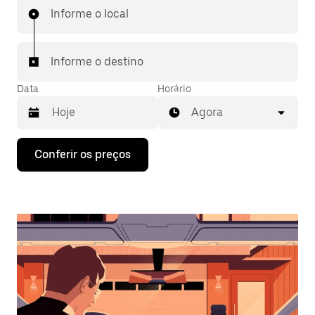
Informe o local
Informe o destino
Data
Horário
Agora
Pressione
Conferir os preços
a
seta
para
baixo
para
interagir
com
o
calendário
e
selecionar
uma
data.