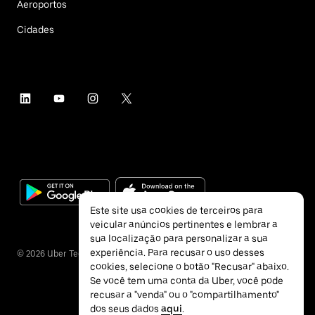
Aeroportos
Cidades
Este site usa cookies de terceiros para
veicular anúncios pertinentes e lembrar a
sua localização para personalizar a sua
experiência. Para recusar o uso desses
©
2026
Uber Technologies Inc.
cookies, selecione o botão "Recusar" abaixo.
Se você tem uma conta da Uber, você pode
recusar a "venda" ou o "compartilhamento"
dos seus dados
aqui
.