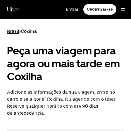
Pular
para
Uber
Entrar
Cadastrar-se
o
conteúdo
principal
Brasil
>
Coxilha
Peça uma viagem para
agora ou mais tarde em
Coxilha
Adicione as informações da sua viagem, entre no
carro e saia por aí Coxilha. Ou agende com o Uber
Reserve qualquer horário com até 90 dias
de antecedência.