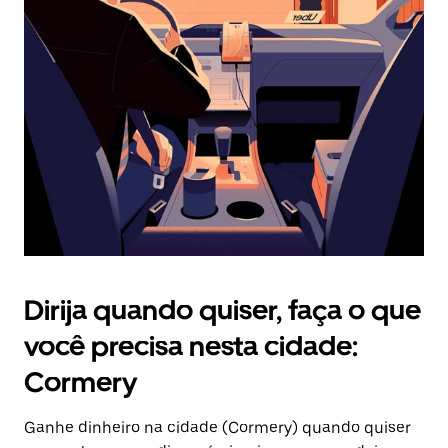
Pressione
a
tecla
“ESC”
para
fechar
o
calendário.
Dirija quando quiser, faça o que
você precisa nesta cidade:
Cormery
Ganhe dinheiro na cidade (Cormery) quando quiser