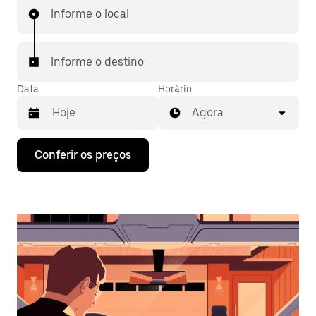
Informe o local
Informe o destino
Data
Horário
Agora
Pressione
Conferir os preços
a
seta
para
baixo
para
interagir
com
o
calendário
e
selecionar
uma
data.