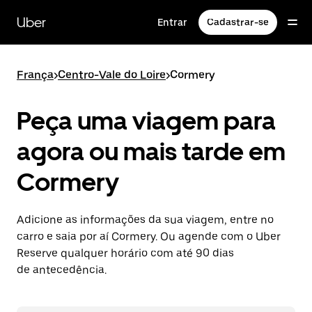
Pular
para
Uber
Entrar
Cadastrar-se
o
conteúdo
principal
França
>
Centro-Vale do Loire
>
Cormery
Peça uma viagem para
agora ou mais tarde em
Cormery
Adicione as informações da sua viagem, entre no
carro e saia por aí Cormery. Ou agende com o Uber
Reserve qualquer horário com até 90 dias
de antecedência.