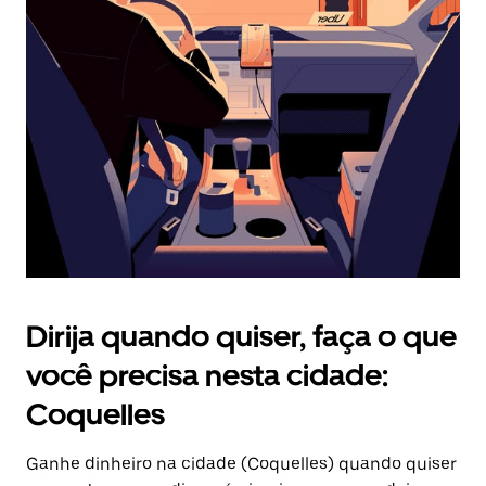
Pressione
a
tecla
“ESC”
para
fechar
o
calendário.
Dirija quando quiser, faça o que
você precisa nesta cidade:
Coquelles
Ganhe dinheiro na cidade (Coquelles) quando quiser