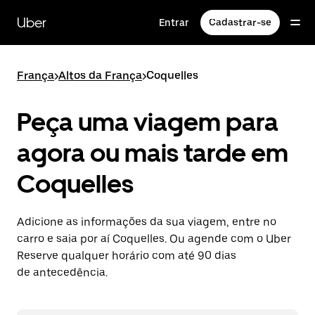
Pular
para
Uber
Entrar
Cadastrar-se
o
conteúdo
principal
França
>
Altos da França
>
Coquelles
Peça uma viagem para
agora ou mais tarde em
Coquelles
Adicione as informações da sua viagem, entre no
carro e saia por aí Coquelles. Ou agende com o Uber
Reserve qualquer horário com até 90 dias
de antecedência.