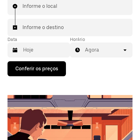
Informe o local
Informe o destino
Data
Horário
Agora
Pressione
Conferir os preços
a
seta
para
baixo
para
interagir
com
o
calendário
e
selecionar
uma
data.