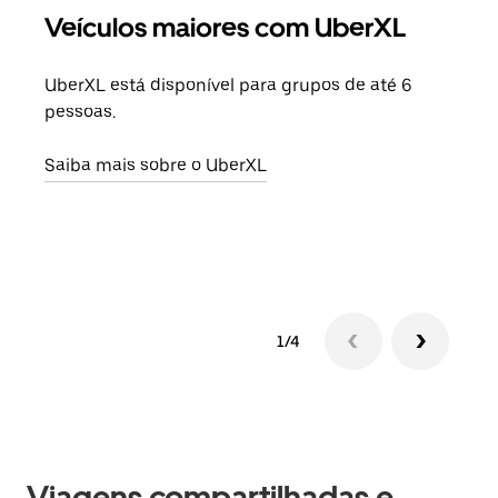
Veículos maiores com UberXL
Vi
UberXL está disponível para grupos de até 6
Ao c
pessoas.
sua 
adic
Saiba mais sobre o UberXL
dese
Saib
1/4
Viagens compartilhadas e