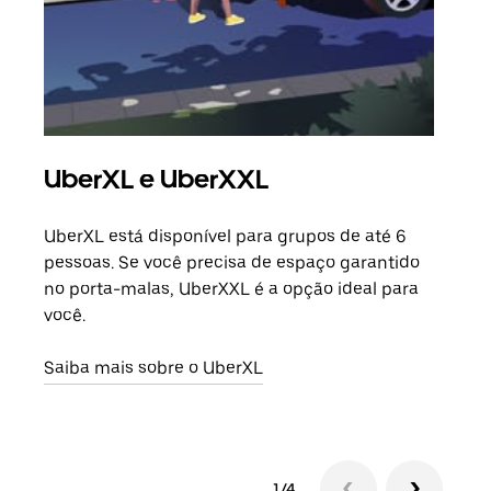
UberXL e UberXXL
Vi
UberXL está disponível para grupos de até 6
Ao c
pessoas. Se você precisa de espaço garantido
sua 
no porta-malas, UberXXL é a opção ideal para
adic
você.
dese
Saiba mais sobre o UberXL
Saib
1/4