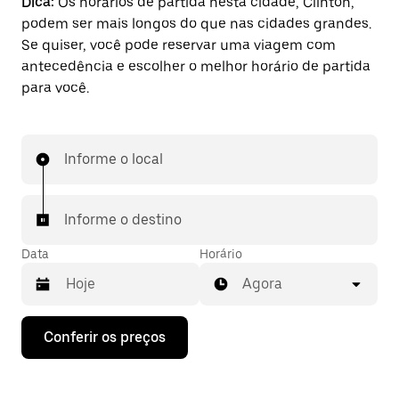
Dica:
Os horários de partida nesta cidade, Clinton,
podem ser mais longos do que nas cidades grandes.
Se quiser, você pode reservar uma viagem com
antecedência e escolher o melhor horário de partida
para você.
Informe o local
Informe o destino
Data
Horário
Agora
Pressione
Conferir os preços
a
seta
para
baixo