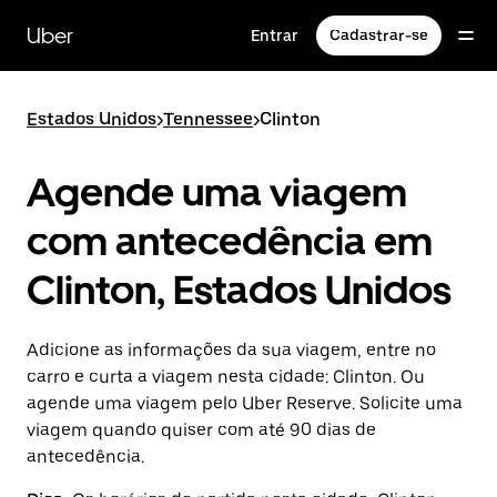
Pular
para
Uber
Entrar
Cadastrar-se
o
conteúdo
principal
Estados Unidos
>
Tennessee
>
Clinton
Agende uma viagem
com antecedência em
Clinton, Estados Unidos
Adicione as informações da sua viagem, entre no
carro e curta a viagem nesta cidade: Clinton. Ou
agende uma viagem pelo Uber Reserve. Solicite uma
viagem quando quiser com até 90 dias de
antecedência.