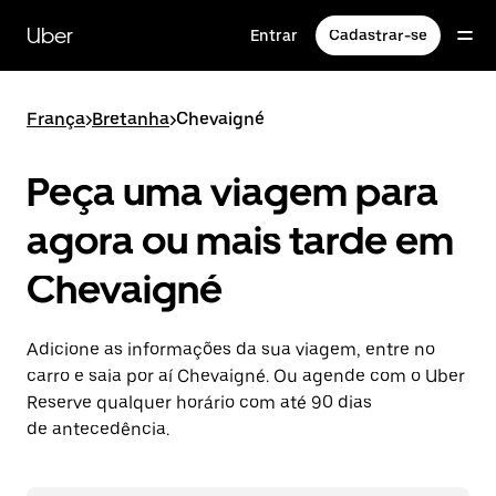
Pular
para
Uber
Entrar
Cadastrar-se
o
conteúdo
principal
França
>
Bretanha
>
Chevaigné
Peça uma viagem para
agora ou mais tarde em
Chevaigné
Adicione as informações da sua viagem, entre no
carro e saia por aí Chevaigné. Ou agende com o Uber
Reserve qualquer horário com até 90 dias
de antecedência.