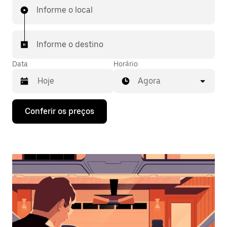
Informe o local
Informe o destino
Data
Horário
Agora
Pressione
Conferir os preços
a
seta
para
baixo
para
interagir
com
o
calendário
e
selecionar
uma
data.