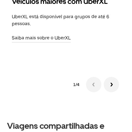
Veículos maiores com UberXL
Vi
UberXL está disponível para grupos de até 6
Ao c
pessoas.
sua 
adic
Saiba mais sobre o UberXL
dese
Saib
1/4
Viagens compartilhadas e