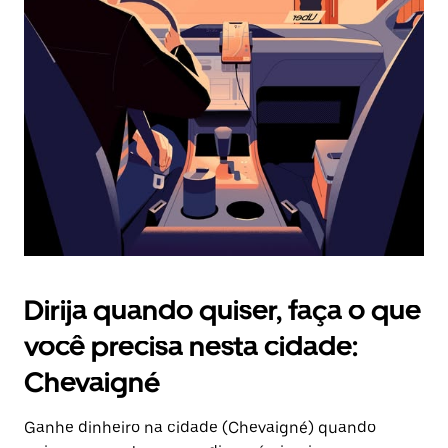
Pressione
a
tecla
“ESC”
para
fechar
o
calendário.
Dirija quando quiser, faça o que
você precisa nesta cidade:
Chevaigné
Ganhe dinheiro na cidade (Chevaigné) quando