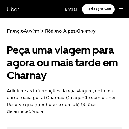
Pular
para
Uber
Entrar
Cadastrar-se
o
conteúdo
principal
França
>
Auvérnia-Ródano-Alpes
>
Charnay
Peça uma viagem para
agora ou mais tarde em
Charnay
Adicione as informações da sua viagem, entre no
carro e saia por aí Charnay. Ou agende com o Uber
Reserve qualquer horário com até 90 dias
de antecedência.