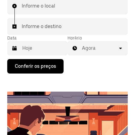
Informe o local
Informe o destino
Data
Horário
Agora
Pressione
Conferir os preços
a
seta
para
baixo
para
interagir
com
o
calendário
e
selecionar
uma
data.