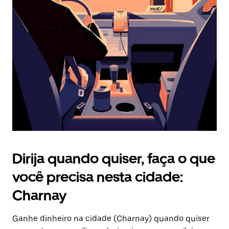
Pressione
a
tecla
“ESC”
para
fechar
o
calendário.
Dirija quando quiser, faça o que
você precisa nesta cidade:
Charnay
Ganhe dinheiro na cidade (Charnay) quando quiser