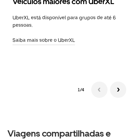
Veículos maiores com UberXL
Vi
UberXL está disponível para grupos de até 6
Ao c
pessoas.
sua 
adic
Saiba mais sobre o UberXL
dese
Saib
1/4
Viagens compartilhadas e