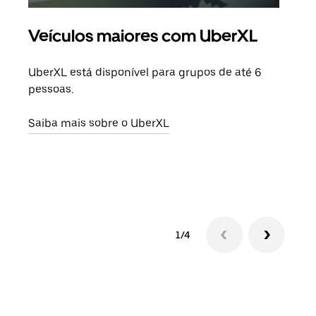
Veículos maiores com UberXL
Vi
UberXL está disponível para grupos de até 6
Ao c
pessoas.
sua 
adic
Saiba mais sobre o UberXL
dese
Saib
1/4