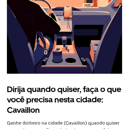
Pressione
a
tecla
“ESC”
para
fechar
o
calendário.
Dirija quando quiser, faça o que
você precisa nesta cidade:
Cavaillon
Ganhe dinheiro na cidade (Cavaillon) quando quiser