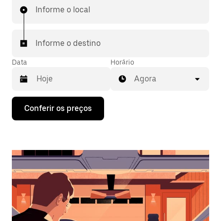
Informe o local
Informe o destino
Data
Horário
Agora
Pressione
Conferir os preços
a
seta
para
baixo
para
interagir
com
o
calendário
e
selecionar
uma
data.