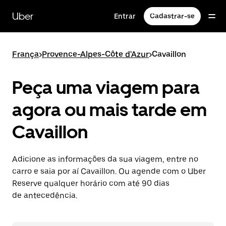
Pular
para
Uber
Entrar
Cadastrar-se
o
conteúdo
principal
França
>
Provence-Alpes-Côte d'Azur
>
Cavaillon
Peça uma viagem para
agora ou mais tarde em
Cavaillon
Adicione as informações da sua viagem, entre no
carro e saia por aí Cavaillon. Ou agende com o Uber
Reserve qualquer horário com até 90 dias
de antecedência.