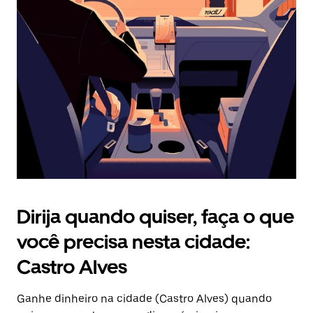
Pressione
a
tecla
“ESC”
para
fechar
o
calendário.
Dirija quando quiser, faça o que
você precisa nesta cidade:
Castro Alves
Ganhe dinheiro na cidade (Castro Alves) quando