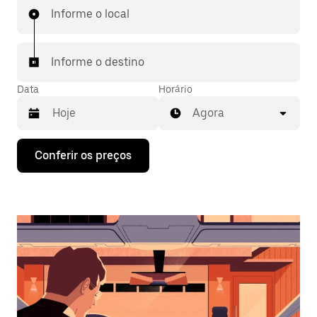
Informe o local
Informe o destino
Data
Horário
Agora
Pressione
Conferir os preços
a
seta
para
baixo
para
interagir
com
o
calendário
e
selecionar
uma
data.