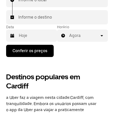
Informe o destino
Data
Horário
Agora
Pressione
Conferir os preços
a
seta
para
baixo
para
Destinos populares em
interagir
com
Cardiff
o
calendário
e
a Uber faz a viagem nesta cidade:Cardiff, com
selecionar
uma
tranquilidade. Embora os usuários possam usar
data.
o app da Uber para viajar a praticamente
Pressione