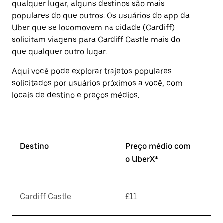
qualquer lugar, alguns destinos são mais
a
tecla
populares do que outros. ⁠Os usuários do app da
“ESC”
Uber que se locomovem na cidade (Cardiff)
para
solicitam viagens para Cardiff Castle mais do
fechar
o
que qualquer outro lugar.
calendário.
Aqui você pode explorar trajetos populares
solicitados por usuários próximos a você, com
locais de destino e preços médios.
Destino
Preço médio com
o UberX*
Cardiff Castle
£11