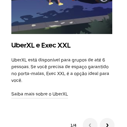
UberXL e Exec XXL
Vi
UberXL está disponível para grupos de até 6
Ao c
pessoas. Se você precisa de espaço garantido
sua 
no porta-malas, Exec XXL é a opção ideal para
adic
você.
dese
Saiba mais sobre o UberXL
Saib
1/4