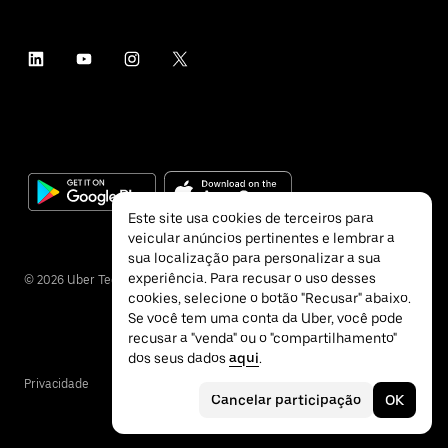
Este site usa cookies de terceiros para
veicular anúncios pertinentes e lembrar a
sua localização para personalizar a sua
experiência. Para recusar o uso desses
©
2026
Uber Technologies Inc.
cookies, selecione o botão "Recusar" abaixo.
Se você tem uma conta da Uber, você pode
recusar a "venda" ou o "compartilhamento"
dos seus dados
aqui
.
Privacidade
Acessibilidade
Termos
Cancelar participação
OK