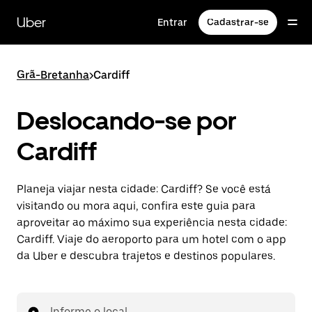
Pular
para
Uber
Entrar
Cadastrar-se
o
conteúdo
principal
Grã-Bretanha
>
Cardiff
Deslocando-se por
Cardiff
Planeja viajar nesta cidade: Cardiff? Se você está
visitando ou mora aqui, confira este guia para
aproveitar ao máximo sua experiência nesta cidade:
Cardiff. Viaje do aeroporto para um hotel com o app
da Uber e descubra trajetos e destinos populares.
Informe o local