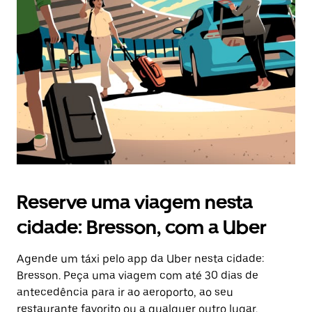
a
tecla
“ESC”
para
fechar
o
calendário.
Reserve uma viagem nesta
cidade: Bresson, com a Uber
Agende um táxi pelo app da Uber nesta cidade:
Bresson. Peça uma viagem com até 30 dias de
antecedência para ir ao aeroporto, ao seu
restaurante favorito ou a qualquer outro lugar.