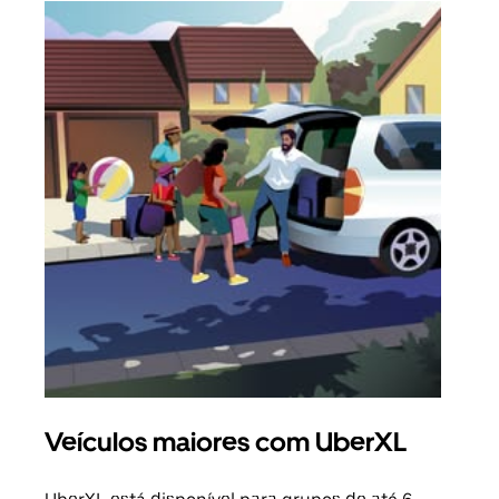
Veículos maiores com UberXL
Vi