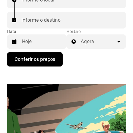
Informe o destino
Data
Horário
Agora
Pressione
Conferir os preços
a
seta
para
baixo
para
interagir
com
o
calendário
e
selecionar
uma
data.
Pressione