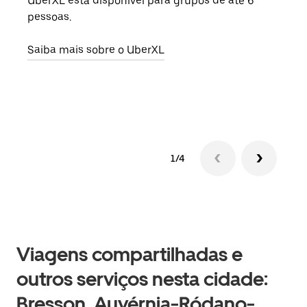
UberXL está disponível para grupos de até 6
Ao c
pessoas.
sua 
adic
Saiba mais sobre o UberXL
dese
Saib
1/4
Viagens compartilhadas e
outros serviços nesta cidade:
Bresson, Auvérnia-Ródano-