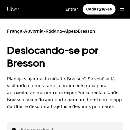
Pular
para
Uber
Entrar
Cadastrar-se
o
conteúdo
principal
França
>
Auvérnia-Ródano-Alpes
>
Bresson
Deslocando-se por
Bresson
Planeja viajar nesta cidade: Bresson? Se você está
visitando ou mora aqui, confira este guia para
aproveitar ao máximo sua experiência nesta cidade:
Bresson. Viaje do aeroporto para um hotel com o app
da Uber e descubra trajetos e destinos populares.
Informe o local