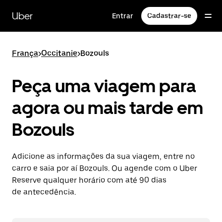
Pular
para
Uber
Entrar
Cadastrar-se
o
conteúdo
principal
França
>
Occitanie
>
Bozouls
Peça uma viagem para
agora ou mais tarde em
Bozouls
Adicione as informações da sua viagem, entre no
carro e saia por aí Bozouls. Ou agende com o Uber
Reserve qualquer horário com até 90 dias
de antecedência.