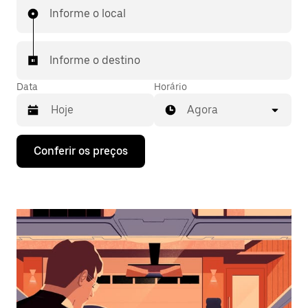
Informe o local
Informe o destino
Data
Horário
Agora
Pressione
Conferir os preços
a
seta
para
baixo
para
interagir
com
o
calendário
e
selecionar
uma
data.