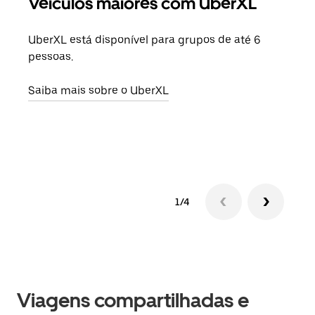
Veículos maiores com UberXL
Vi
UberXL está disponível para grupos de até 6
Ao c
pessoas.
sua 
adic
Saiba mais sobre o UberXL
dese
Saib
1/4
Viagens compartilhadas e