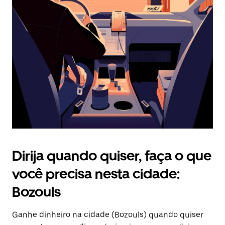
Pressione
a
tecla
“ESC”
para
fechar
o
calendário.
Dirija quando quiser, faça o que
você precisa nesta cidade:
Bozouls
Ganhe dinheiro na cidade (Bozouls) quando quiser