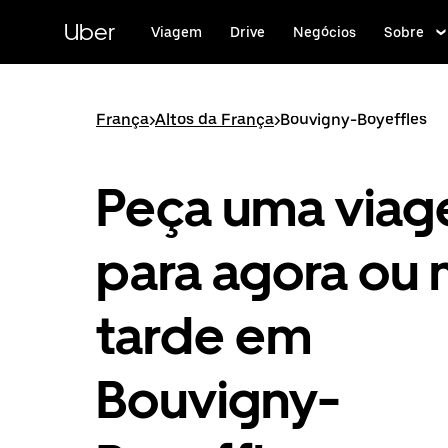
Pular
para
Uber
Viagem
Drive
Negócios
Sobre
o
conteúdo
principal
França
>
Altos da França
>
Bouvigny-Boyeffles
Peça uma via
para agora ou 
tarde em
Bouvigny-