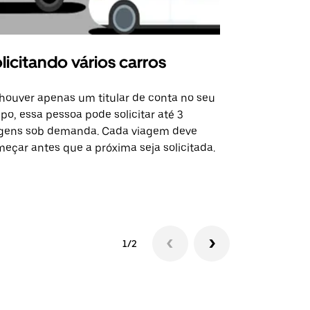
licitando vários carros
Uber Shu
houver apenas um titular de conta no seu
A opção Shut
po, essa pessoa pode solicitar até 3
selecionadas
gens sob demanda. Cada viagem deve
eventos espe
eçar antes que a próxima seja solicitada.
Verifique a 
1/2