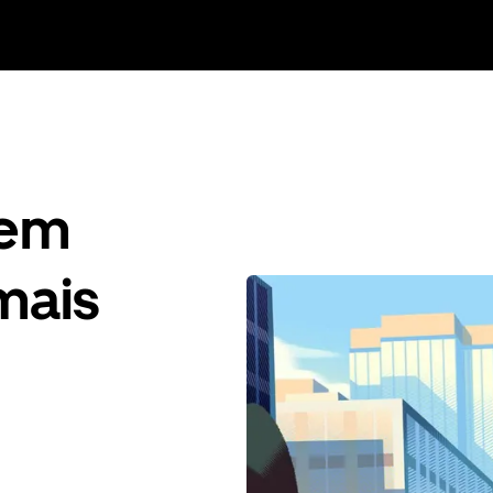
gem
mais