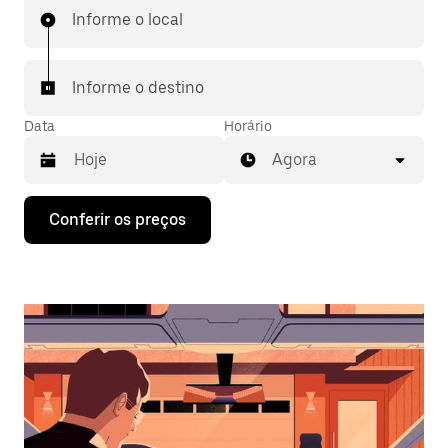
Informe o local
Informe o destino
Data
Horário
Agora
Pressione
Conferir os preços
a
seta
para
baixo
para
interagir
com
o
calendário
e
selecionar
uma
data.