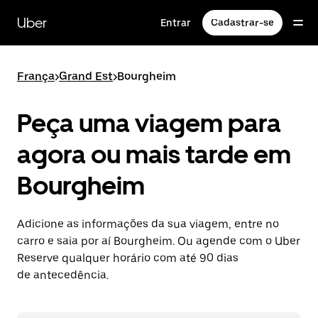
Pular
para
Uber
Entrar
Cadastrar-se
o
conteúdo
principal
França
>
Grand Est
>
Bourgheim
Peça uma viagem para
agora ou mais tarde em
Bourgheim
Adicione as informações da sua viagem, entre no
carro e saia por aí Bourgheim. Ou agende com o Uber
Reserve qualquer horário com até 90 dias
de antecedência.