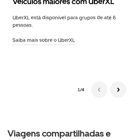
Veículos maiores com UberXL
Vi
UberXL está disponível para grupos de até 6
Ao c
pessoas.
sua 
adic
Saiba mais sobre o UberXL
dese
Saib
1/4
Viagens compartilhadas e