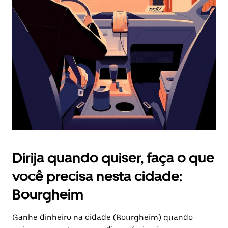
Pressione
a
tecla
“ESC”
para
fechar
o
calendário.
Dirija quando quiser, faça o que
você precisa nesta cidade:
Bourgheim
Ganhe dinheiro na cidade (Bourgheim) quando