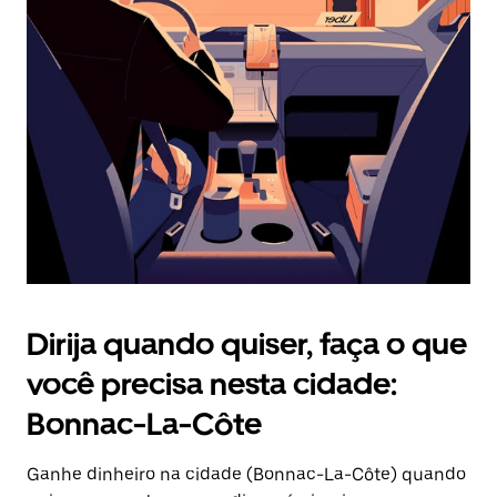
Pressione
a
tecla
“ESC”
para
fechar
o
calendário.
Dirija quando quiser, faça o que
você precisa nesta cidade:
Bonnac-La-Côte
Ganhe dinheiro na cidade (Bonnac-La-Côte) quando