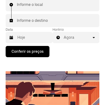
Informe o local
Informe o destino
Data
Horário
Agora
Pressione
Conferir os preços
a
seta
para
baixo
para
interagir
com
o
calendário
e
selecionar
uma
data.