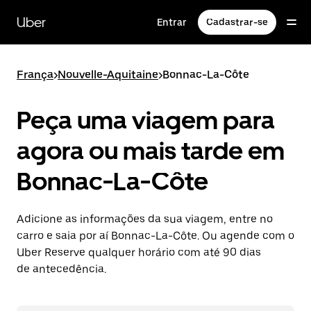
Pular
para
Uber
Entrar
Cadastrar-se
o
conteúdo
principal
França
>
Nouvelle-Aquitaine
>
Bonnac-La-Côte
Peça uma viagem para
agora ou mais tarde em
Bonnac-La-Côte
Adicione as informações da sua viagem, entre no
carro e saia por aí Bonnac-La-Côte. Ou agende com o
Uber Reserve qualquer horário com até 90 dias
de antecedência.