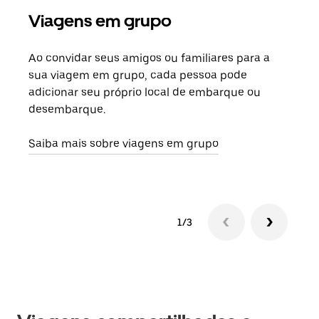
Viagens em grupo
Sol
Ao convidar seus amigos ou familiares para a
Se h
sua viagem em grupo, cada pessoa pode
grup
adicionar seu próprio local de embarque ou
sob 
desembarque.
ante
Saiba mais sobre viagens em grupo
1/3