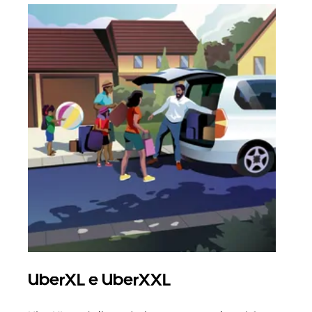
UberXL e UberXXL
Vi