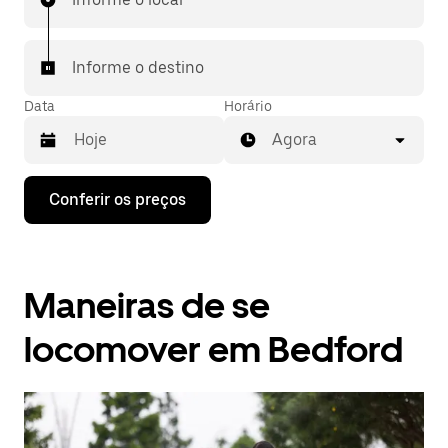
Informe o destino
Data
Horário
Agora
Pressione
Conferir os preços
a
seta
para
baixo
para
Maneiras de se
interagir
com
o
locomover em Bedford
calendário
e
selecionar
uma
data.
Pressione