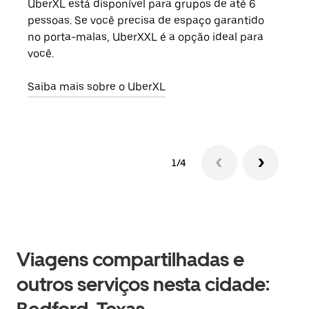
UberXL está disponível para grupos de até 6
Ao c
pessoas. Se você precisa de espaço garantido
sua 
no porta-malas, UberXXL é a opção ideal para
adic
você.
dese
Saiba mais sobre o UberXL
Saib
1/4
Viagens compartilhadas e
outros serviços nesta cidade: