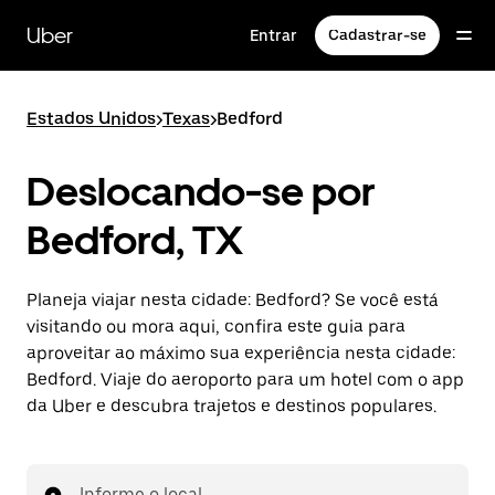
Pular
para
Uber
Entrar
Cadastrar-se
o
conteúdo
principal
Estados Unidos
>
Texas
>
Bedford
Deslocando-se por
Bedford, TX
Planeja viajar nesta cidade: Bedford? Se você está
visitando ou mora aqui, confira este guia para
aproveitar ao máximo sua experiência nesta cidade:
Bedford. Viaje do aeroporto para um hotel com o app
da Uber e descubra trajetos e destinos populares.
Informe o local