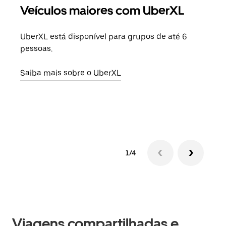
Veículos maiores com UberXL
Vi
UberXL está disponível para grupos de até 6
Ao c
pessoas.
sua 
adic
Saiba mais sobre o UberXL
dese
Saib
1/4
Viagens compartilhadas e