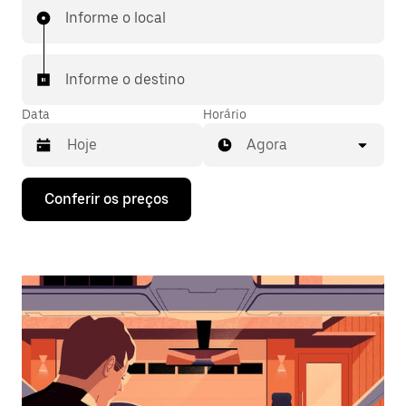
Informe o local
Informe o destino
Data
Horário
Agora
Pressione
Conferir os preços
a
seta
para
baixo
para
interagir
com
o
calendário
e
selecionar
uma
data.