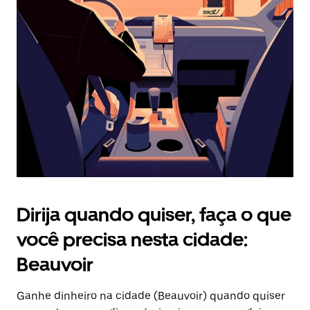
Pressione
a
tecla
“ESC”
para
fechar
o
calendário.
Dirija quando quiser, faça o que
você precisa nesta cidade:
Beauvoir
Ganhe dinheiro na cidade (Beauvoir) quando quiser