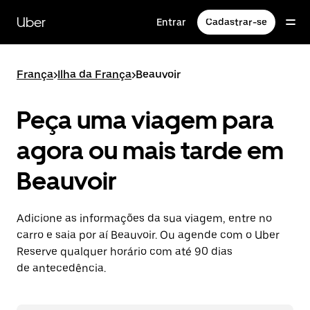
Pular
para
Uber
Entrar
Cadastrar-se
o
conteúdo
principal
França
>
Ilha da França
>
Beauvoir
Peça uma viagem para
agora ou mais tarde em
Beauvoir
Adicione as informações da sua viagem, entre no
carro e saia por aí Beauvoir. Ou agende com o Uber
Reserve qualquer horário com até 90 dias
de antecedência.