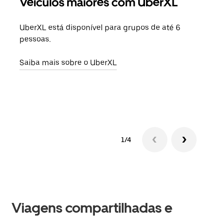
Veículos maiores com UberXL
Vi
UberXL está disponível para grupos de até 6
Ao c
pessoas.
sua 
adic
Saiba mais sobre o UberXL
dese
Saib
1/4
Viagens compartilhadas e