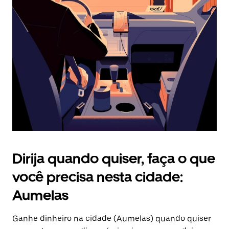
Pressione
a
tecla
“ESC”
para
fechar
o
calendário.
Dirija quando quiser, faça o que
você precisa nesta cidade:
Aumelas
Ganhe dinheiro na cidade (Aumelas) quando quiser