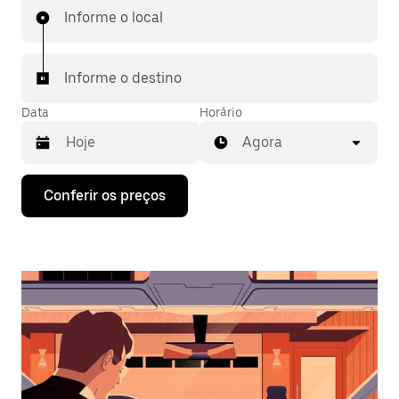
Informe o local
Informe o destino
Data
Horário
Agora
Pressione
Conferir os preços
a
seta
para
baixo
para
interagir
com
o
calendário
e
selecionar
uma
data.