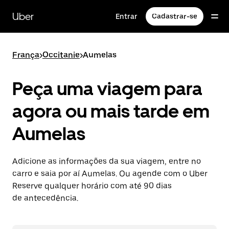
Pular
para
Uber
Entrar
Cadastrar-se
o
conteúdo
principal
França
>
Occitanie
>
Aumelas
Peça uma viagem para
agora ou mais tarde em
Aumelas
Adicione as informações da sua viagem, entre no
carro e saia por aí Aumelas. Ou agende com o Uber
Reserve qualquer horário com até 90 dias
de antecedência.