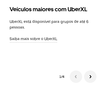
Veículos maiores com UberXL
Vi
UberXL está disponível para grupos de até 6
Ao c
pessoas.
sua 
adic
Saiba mais sobre o UberXL
dese
Saib
1/4