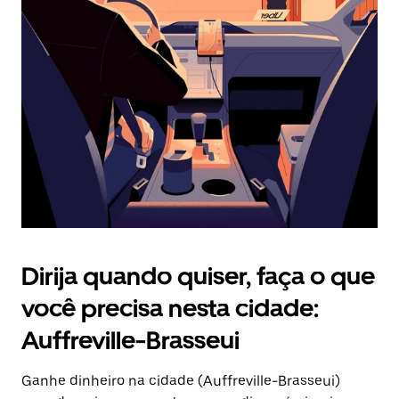
Pressione
a
tecla
“ESC”
para
fechar
o
calendário.
Dirija quando quiser, faça o que
você precisa nesta cidade:
Auffreville-Brasseui
Ganhe dinheiro na cidade (Auffreville-Brasseui)