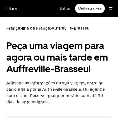
Pular
para
Uber
Entrar
Cadastrar-se
o
conteúdo
principal
França
>
Ilha da França
>
Auffreville-Brasseui
Peça uma viagem para
agora ou mais tarde em
Auffreville-Brasseui
Adicione as informações da sua viagem, entre no
carro e saia por aí Auffreville-Brasseui. Ou agende
com o Uber Reserve qualquer horário com até 90
dias de antecedência.