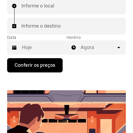
Informe o local
Informe o destino
Data
Horário
Agora
Pressione
Conferir os preços
a
seta
para
baixo
para
interagir
com
o
calendário
e
selecionar
uma
data.