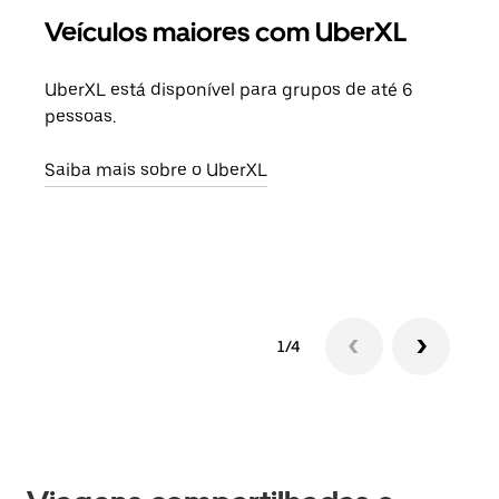
Veículos maiores com UberXL
Vi
UberXL está disponível para grupos de até 6
Ao c
pessoas.
sua 
adic
Saiba mais sobre o UberXL
dese
Saib
1/4