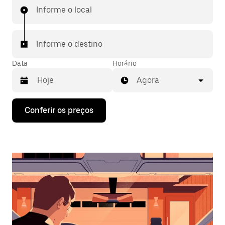
Informe o local
Informe o destino
Data
Horário
Agora
Pressione
Conferir os preços
a
seta
para
baixo
para
interagir
com
o
calendário
e
selecionar
uma
data.