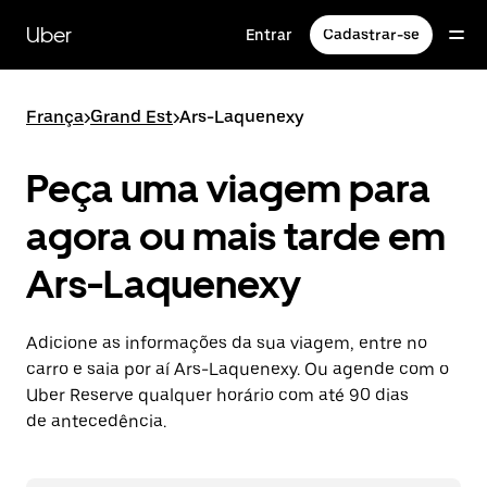
Pular
para
Uber
Entrar
Cadastrar-se
o
conteúdo
principal
França
>
Grand Est
>
Ars-Laquenexy
Peça uma viagem para
agora ou mais tarde em
Ars-Laquenexy
Adicione as informações da sua viagem, entre no
carro e saia por aí Ars-Laquenexy. Ou agende com o
Uber Reserve qualquer horário com até 90 dias
de antecedência.