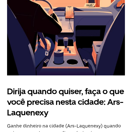
Pressione
a
tecla
“ESC”
para
fechar
o
calendário.
Dirija quando quiser, faça o que
você precisa nesta cidade: Ars-
Laquenexy
Ganhe dinheiro na cidade (Ars-Laquenexy) quando