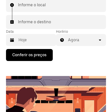
Informe o local
Informe o destino
Data
Horário
Agora
Pressione
Conferir os preços
a
seta
para
baixo
para
interagir
com
o
calendário
e
selecionar
uma
data.