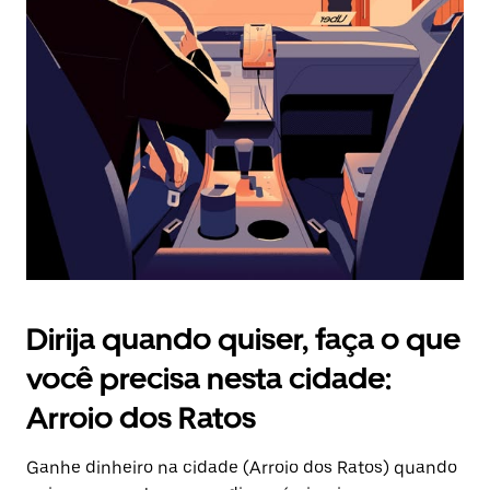
Pressione
a
tecla
“ESC”
para
fechar
o
calendário.
Dirija quando quiser, faça o que
você precisa nesta cidade:
Arroio dos Ratos
Ganhe dinheiro na cidade (Arroio dos Ratos) quando