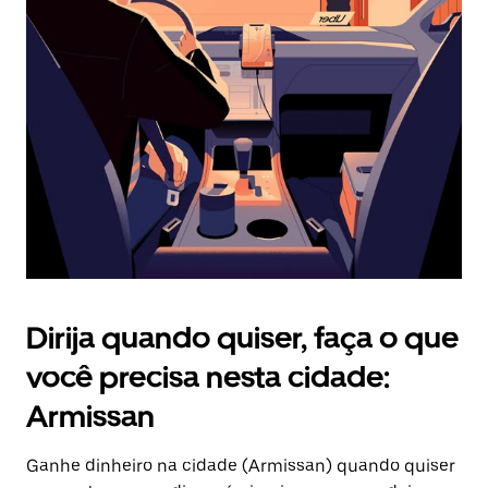
Pressione
a
tecla
“ESC”
para
fechar
o
calendário.
Dirija quando quiser, faça o que
você precisa nesta cidade:
Armissan
Ganhe dinheiro na cidade (Armissan) quando quiser