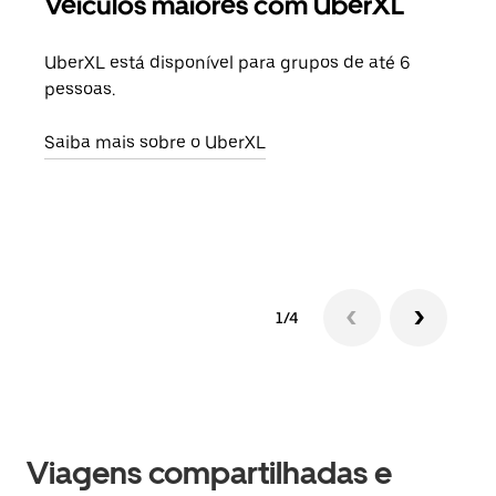
Veículos maiores com UberXL
Vi
UberXL está disponível para grupos de até 6
Ao c
pessoas.
sua 
adic
Saiba mais sobre o UberXL
dese
Saib
1/4
Viagens compartilhadas e