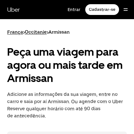
Pular
para
Uber
Entrar
Cadastrar-se
o
conteúdo
principal
França
>
Occitanie
>
Armissan
Peça uma viagem para
agora ou mais tarde em
Armissan
Adicione as informações da sua viagem, entre no
carro e saia por aí Armissan. Ou agende com o Uber
Reserve qualquer horário com até 90 dias
de antecedência.