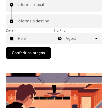
Informe o local
Informe o destino
Data
Horário
Agora
Pressione
Conferir os preços
a
seta
para
baixo
para
interagir
com
o
calendário
e
selecionar
uma
data.