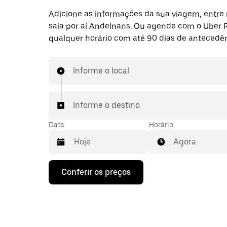
Adicione as informações da sua viagem, entre 
saia por aí Andelnans. Ou agende com o Uber 
qualquer horário com até 90 dias de antecedên
Informe o local
Informe o destino
Data
Horário
Agora
Pressione
Conferir os preços
a
seta
para
baixo
para
interagir