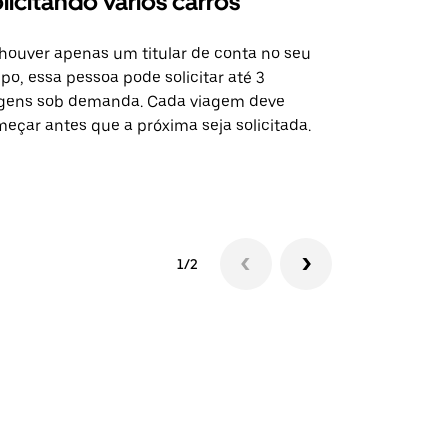
licitando vários carros
Uber Shu
houver apenas um titular de conta no seu
A opção Shut
po, essa pessoa pode solicitar até 3
selecionadas
gens sob demanda. Cada viagem deve
eventos espe
eçar antes que a próxima seja solicitada.
Verifique a 
1/2