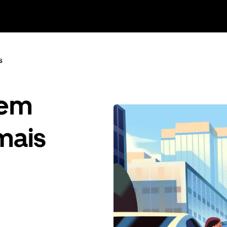
s
gem
mais