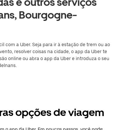
as e outros serviços
nans, Bourgogne-
il com a Uber. Seja para ir à estação de trem ou ao
ento, resolver coisas na cidade, o app da Uber te
ssão online ou abra o app da Uber e introduza o seu
delnans.
tras opções de viagem
com o app da Uber. Em poucos passos, você pode