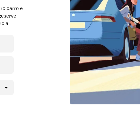
no carro e
Reserve
cia.