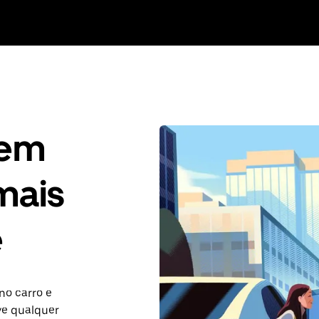
gem
mais
é
no carro e
ve qualquer