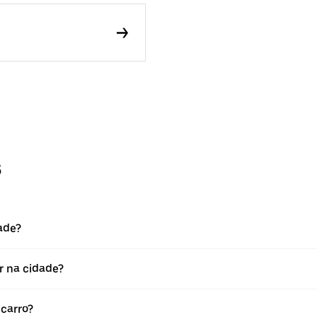
s
ade?
ar na cidade?
 carro?