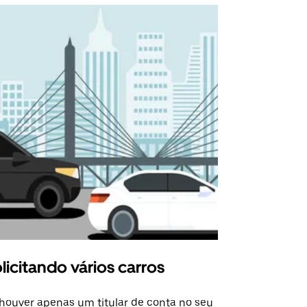
licitando vários carros
Uber Shu
houver apenas um titular de conta no seu
A opção Shut