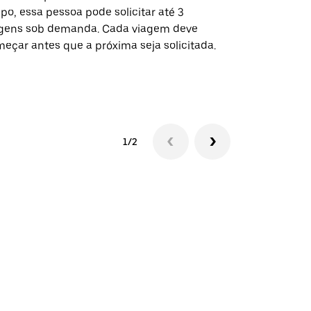
po, essa pessoa pode solicitar até 3
selecionadas
gens sob demanda. Cada viagem deve
eventos espe
eçar antes que a próxima seja solicitada.
Verifique a 
1/2