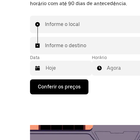
horário com até 90 dias de antecedência.
Informe o local
Informe o destino
Data
Horário
Agora
Pressione
Conferir os preços
a
seta
para
baixo
para
interagir
com
o
calendário
e