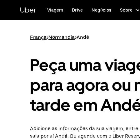
Pular
para
Uber
Viagem
Drive
Negócios
Sobre
o
conteúdo
principal
França
>
Normandia
>
Andé
Peça uma via
para agora ou 
tarde em And
Adicione as informações da sua viagem, entre 
saia por aí Andé. Ou agende com o Uber Reser