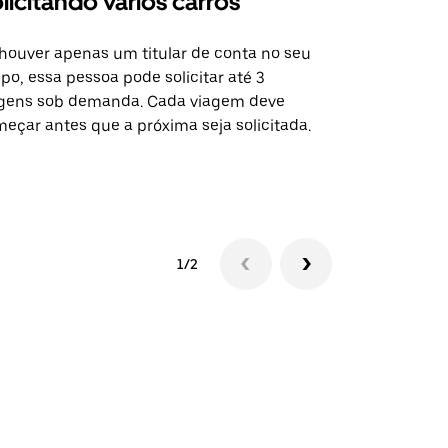
licitando vários carros
Uber Shu
houver apenas um titular de conta no seu
A opção Shut
po, essa pessoa pode solicitar até 3
selecionadas
gens sob demanda. Cada viagem deve
eventos espe
eçar antes que a próxima seja solicitada.
Verifique a 
1/2