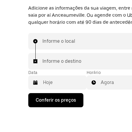
Adicione as informações da sua viagem, entre 
saia por aí Anceaumeville. Ou agende com o U
qualquer horário com até 90 dias de antecedên
Informe o local
Informe o destino
Data
Horário
Agora
Pressione
Conferir os preços
a
seta
para
baixo
para
interagir