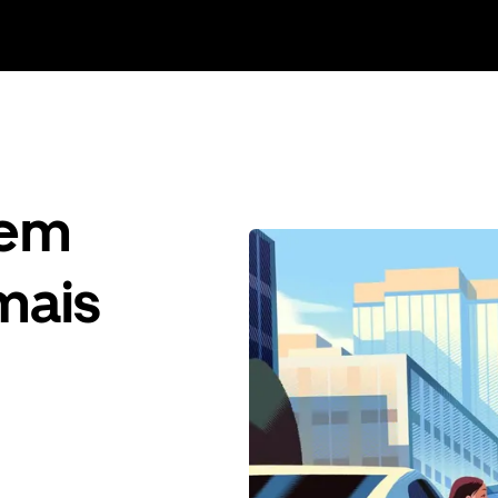
gem
mais