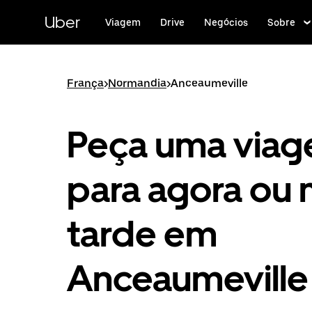
Pular
para
Uber
Viagem
Drive
Negócios
Sobre
o
conteúdo
principal
França
>
Normandia
>
Anceaumeville
Peça uma via
para agora ou 
tarde em
Anceaumeville