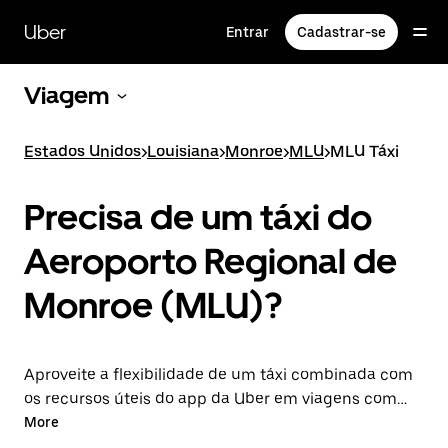
Pular
para
Uber
Entrar
Cadastrar-se
o
conteúdo
principal
Viagem
Estados Unidos
>
Louisiana
>
Monroe
>
MLU
>
MLU Táxi
Precisa de um táxi do
Aeroporto Regional de
Monroe (MLU)?
Aproveite a flexibilidade de um táxi combinada com
os recursos úteis do app da Uber em viagens com
partida ou destino ao aeroporto MLU. Você pode
More
solicitar viagens de última hora, agendá-las pela web