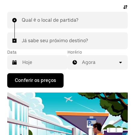
ou pelo app para qualquer hora do dia e saber antes
quanto vai pagar. Peça uma viagem com partida ou
Qual é o local de partida?
destino ao aeroporto pelo app, sem complicações.
Já sabe seu próximo destino?
Data
Horário
Agora
Pressione
Conferir os preços
a
seta
para
baixo
para
interagir
com
o
calendário
e