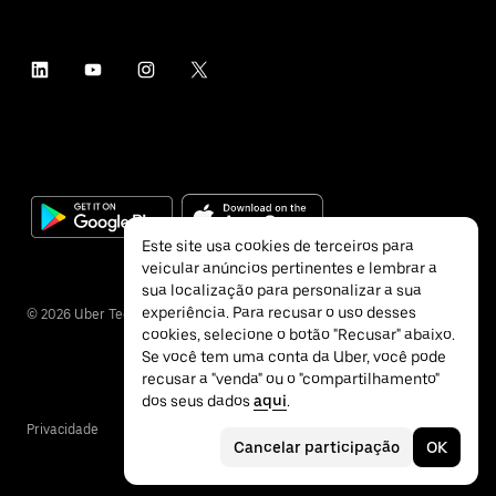
Este site usa cookies de terceiros para
veicular anúncios pertinentes e lembrar a
sua localização para personalizar a sua
experiência. Para recusar o uso desses
©
2026
Uber Technologies Inc.
cookies, selecione o botão "Recusar" abaixo.
Se você tem uma conta da Uber, você pode
recusar a "venda" ou o "compartilhamento"
dos seus dados
aqui
.
Privacidade
Acessibilidade
Termos
Cancelar participação
OK