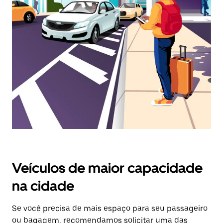
selecionar
uma
data.
Pressione
a
tecla
“ESC”
para
fechar
o
calendário.
Veículos de maior capacidade
na cidade
Se você precisa de mais espaço para seu passageiro
ou bagagem, recomendamos solicitar uma das