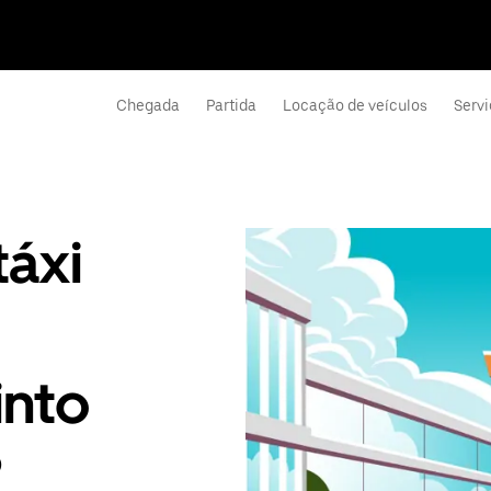
Chegada
Partida
Locação de veículos
Servi
táxi
into
?