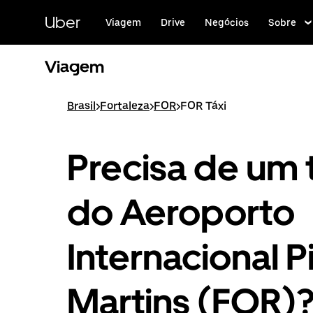
Pular
para
Uber
Viagem
Drive
Negócios
Sobre
o
conteúdo
principal
Viagem
Brasil
>
Fortaleza
>
FOR
>
FOR Táxi
Precisa de um 
do Aeroporto
Internacional P
Martins (FOR)