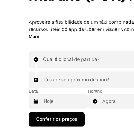
Aproveite a flexibilidade de um táxi combinad
recursos úteis do app da Uber em viagens com
destino ao aeroporto FOR. Você pode solicitar 
More
última hora, agendá-las pela web ou pelo app 
qualquer hora do dia e saber antes quanto vai 
uma viagem com partida ou destino ao aeropor
Qual é o local de partida?
sem complicações.
Já sabe seu próximo destino?
Data
Horário
Agora
Pressione
Conferir os preços
a
seta
para