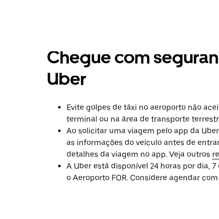
baixo
para
interagir
com
o
calendário
Chegue com seguran
e
selecionar
Uber
uma
data.
Pressione
a
Evite golpes de táxi no aeroporto não a
tecla
terminal ou na área de transporte terrestr
“ESC”
para
Ao solicitar uma viagem pelo app da Uber,
fechar
as informações do veículo antes de entra
o
detalhes da viagem no app. Veja outros
r
calendário.
A Uber está disponível 24 horas por dia, 
o Aeroporto FOR. Considere agendar com