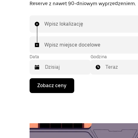
Reserve z nawet 90-dniowym wyprzedzeniem.
Wpisz lokalizację
Wpisz miejsce docelowe
Data
Godzina
Teraz
Naciśnij
Zobacz ceny
klawisz
strzałki
w dół,
aby
przejść
do
kalendarza
i wybrać
datę.
Naciśnij