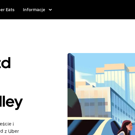
er Eats
Informacje
zd
lley
eście i
zd z Uber