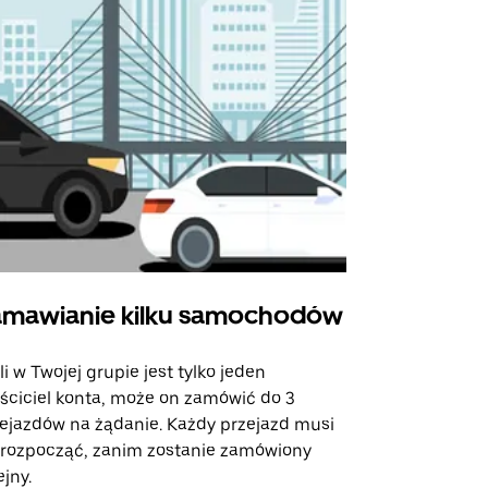
mawianie kilku samochodów
Uber Shu
li w Twojej grupie jest tylko jeden
Opcja Shutt
ściciel konta, może on zamówić do 3
trasach lot
ejazdów na żądanie. Każdy przejazd musi
miejscach w
 rozpocząć, zanim zostanie zamówiony
ejny.
Zobacz dost