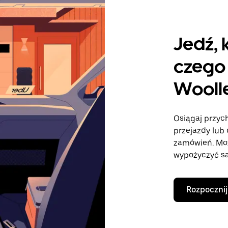
Jedź, 
czego 
Wooll
Osiągaj przych
przejazdy lub 
zamówień. Mo
wypożyczyć sa
Rozpocznij