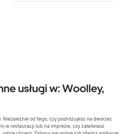
nne usługi w: Woolley,
e. Niezależnie od tego, czy podróżujesz na dworzec
mi w restauracji lub na imprezie, czy załatwiasz
gdzie chcesz. Zaloguj się online lub otwórz aplikację