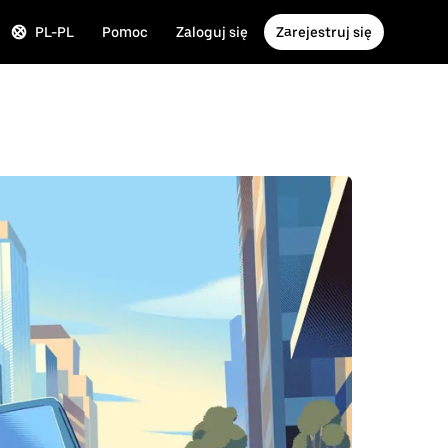
PL-PL
Pomoc
Zaloguj się
Zarejestruj się