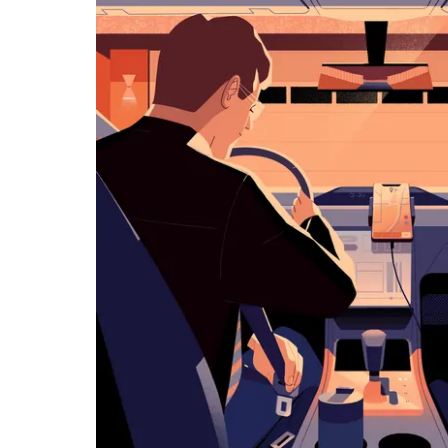
klawisz
„Escape”,
aby
zamknąć
kalendarz.