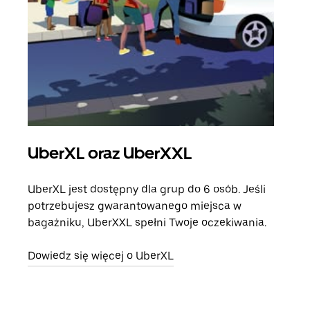
UberXL oraz UberXXL
Pr
UberXL jest dostępny dla grup do 6 osób. Jeśli
Gdy 
potrzebujesz gwarantowanego miejsca w
prze
bagażniku, UberXXL spełni Twoje oczekiwania.
doda
Dowiedz się więcej o UberXL
Dowi