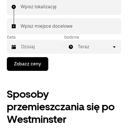
Wpisz lokalizację
Wpisz miejsce docelowe
Data
Godzina
Teraz
Naciśnij
Zobacz ceny
klawisz
strzałki
w dół,
aby
przejść
Sposoby
do
kalendarza
i wybrać
przemieszczania się po
datę.
Naciśnij
Westminster
klawisz
„Escape”,
aby