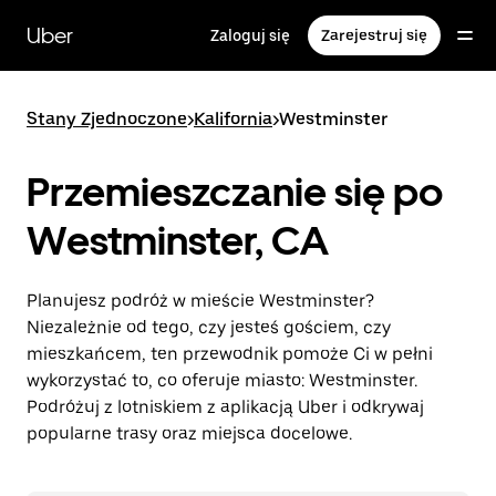
Przejdź
do
Uber
Zaloguj się
Zarejestruj się
głównej
zawartości
Stany Zjednoczone
>
Kalifornia
>
Westminster
Przemieszczanie się po
Westminster, CA
Planujesz podróż w mieście Westminster?
Niezależnie od tego, czy jesteś gościem, czy
mieszkańcem, ten przewodnik pomoże Ci w pełni
wykorzystać to, co oferuje miasto: Westminster.
Podróżuj z lotniskiem z aplikacją Uber i odkrywaj
popularne trasy oraz miejsca docelowe.